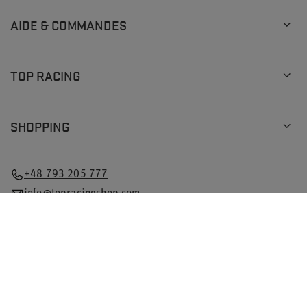
AIDE & COMMANDES
TOP RACING
SHOPPING
+48 793 205 777
info@topracingshop.com
Dans la boutique, nous indiquons les prix bruts (TVA
comprise).
Taux de TVA pour les consommateurs nationaux:
Pologne
.