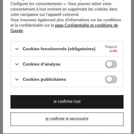
Configurer les consentements ». Vous pouvez retirer votre
Approbation
Sans approbation
consentement à tout moment en supprimant les cookies dans
votre navigateur sur l’appareil concerné.
Couleur
Bleu
Vous trouverez également plus d’informations sur les conditions
et la confidentialité sur la
page Confidentialité et conditions de
Google
.
Genre
Unisex
Toujours
Groupe d'âge
Adultes
Cookies fonctionnels (obligatoires)
actifs
Matériel
Polyester
Daim
Cookies d’analyse
Élasthanne
Cookies publicitaires
Je confirme tout
BESOIN D'AIDE ? AVEZ-VOUS DES
Je confirme le nécessaire
QUESTIONS ?
Posez votre question et nous vous répondrons