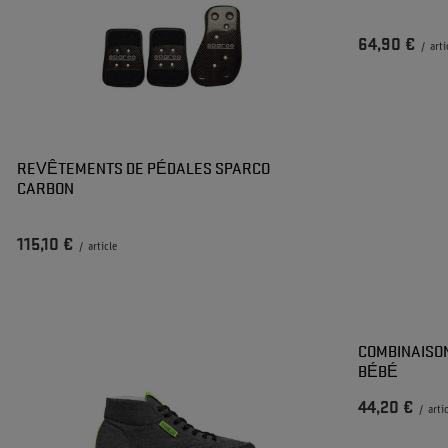
64,90 €
/
arti
REVÊTEMENTS DE PÉDALES SPARCO
CARBON
115,10 €
/
article
COMBINAISO
BÉBÉ
44,20 €
/
arti