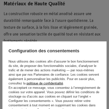
Matériaux de Haute Qualité
La construction robuste en métal anodisé assure une
durabilité remarquable face à l'usure quotidienne. La
texture de surface, à la fois lisse et légèrement grainée,
offre une sensation tactile de qualité tout en résistant aux
frottements répétés.
Configuration des consentements
Nous utilisons des cookies afin d’assurer le bon fonctionnement
État
Nouveaux produits
du site, de proposer des fonctionnalités sociales, d’analyser le
trafic et de mener des actions marketing — par nous-mêmes
Catégorie
Accessoires de voiture
ainsi que par nos Partenaires de confiance. Les cookies servent
également à personnaliser les publicités. Pour en savoir plus,
consultez la
politique de confidentialité
.
Accessoires de voiture
Couvre-pédales
En acceptant ce message, vous consentez à l’enregistrement de
cookies sur votre appareil. Vous pouvez définir les conditions de
Marque
Sparco
stockage ou d’accès aux cookies en cliquant sur l’onglet «
Configurer les consentements ». Vous pouvez retirer votre
consentement à tout moment en supprimant les cookies dans
Couleur
Noir