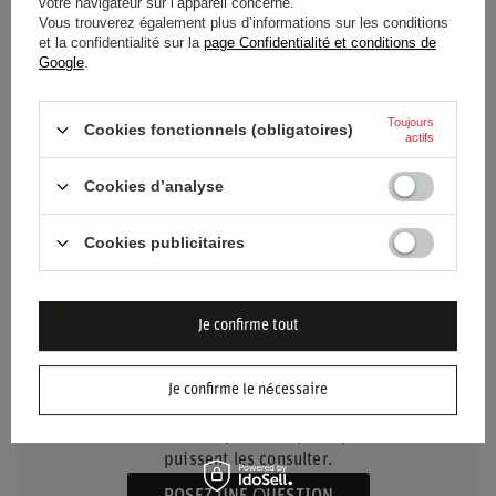
votre navigateur sur l’appareil concerné.
Vous trouverez également plus d’informations sur les conditions
et la confidentialité sur la
page Confidentialité et conditions de
Genre
Unisex
Google
.
Groupe d'âge
Adultes
Toujours
Cookies fonctionnels (obligatoires)
actifs
Matériel
Aluminium
Cookies d’analyse
Cookies publicitaires
BESOIN D'AIDE ? AVEZ-VOUS DES
Je confirme tout
QUESTIONS ?
Posez votre question et nous vous répondrons
Je confirme le nécessaire
rapidement. Les questions et les réponses les plus
intéressantes seront publiées pour que d'autres
puissent les consulter.