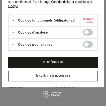
et la confidentialité sur la
page Confidentialité et conditions de
Google
.
État
Nouveaux produits
Toujours
Catégorie
Salopette
Cookies fonctionnels (obligatoires)
actifs
Couleur
Transparent
Cookies d’analyse
Groupe d'âge
Adultes
Cookies publicitaires
Approbation
Sans approbation
Je confirme tout
Marque
OMP Racing
Genre
Unisex
Je confirme le nécessaire
Matériel
Polyuréthane