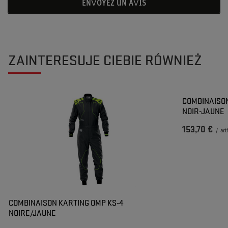
ENVOYEZ UN AVIS
ZAINTERESUJE CIEBIE RÓWNIEŻ
COMBINAISON
NOIR-JAUNE
153,70 €
/
art
COMBINAISON KARTING OMP KS-4
NOIRE/JAUNE