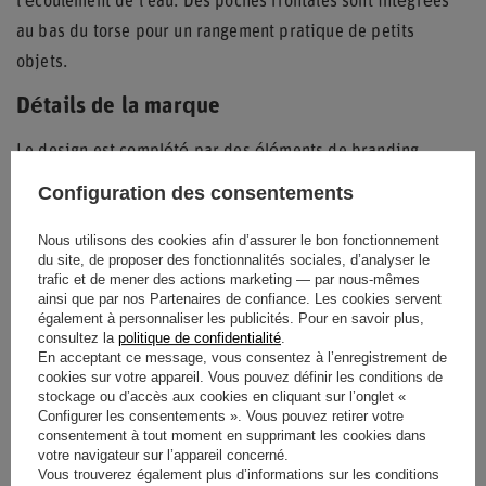
l'écoulement de l'eau. Des poches frontales sont intégrées
au bas du torse pour un rangement pratique de petits
objets.
Détails de la marque
Le design est complété par des éléments de branding
distinctifs, notamment le logo OMP apposé sur la poitrine et
Configuration des consentements
les épaules. Le dos présente également un marquage
Nous utilisons des cookies afin d’assurer le bon fonctionnement
central, affirmant son appartenance à la gamme racing de la
du site, de proposer des fonctionnalités sociales, d’analyser le
marque.
trafic et de mener des actions marketing — par nous-mêmes
ainsi que par nos Partenaires de confiance. Les cookies servent
Ce modèle allie la fonctionnalité nécessaire aux
également à personnaliser les publicités. Pour en savoir plus,
consultez la
politique de confidentialité
.
environnements de course avec un style minimaliste et
En acceptant ce message, vous consentez à l’enregistrement de
sportif. Les finitions blanches au niveau de la capuche et des
cookies sur votre appareil. Vous pouvez définir les conditions de
stockage ou d’accès aux cookies en cliquant sur l’onglet «
épaules renforcent la structure du vêtement tout en ajoutant
Configurer les consentements ». Vous pouvez retirer votre
un contraste visuel moderne.
consentement à tout moment en supprimant les cookies dans
votre navigateur sur l’appareil concerné.
Vous trouverez également plus d’informations sur les conditions