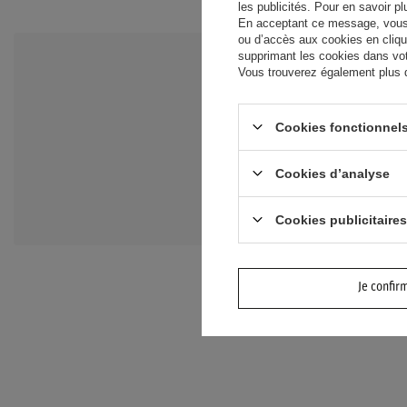
les publicités. Pour en savoir p
En acceptant ce message, vous c
ou d’accès aux cookies en cliqu
supprimant les cookies dans votr
Vous trouverez également plus d’
BESOIN D'A
QUESTIONS
Cookies fonctionnels
Posez votre questio
et les réponses les 
Cookies d’analyse
puissent les consulte
Cookies publicitaires
Je confir