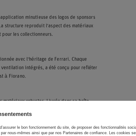
 application minutieuse des logos de sponsors
 La structure reproduit l'aspect des matériaux
 pour les collectionneurs.
sionnée avec l'héritage de Ferrari. Chaque
ventilation intégrés, a été conçu pour refléter
st à Fiorano.
s matériaux robustes. Livrée dans sa boîte
vée du septuple champion du monde au sein de
onsentements
d’assurer le bon fonctionnement du site, de proposer des fonctionnalités social
par nous-mêmes ainsi que par nos Partenaires de confiance. Les cookies se