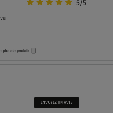
5/5
avis
re photo de produit:
ENVOYEZ UN AVIS