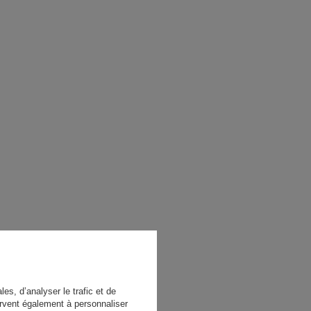
es, d’analyser le trafic et de
rvent également à personnaliser