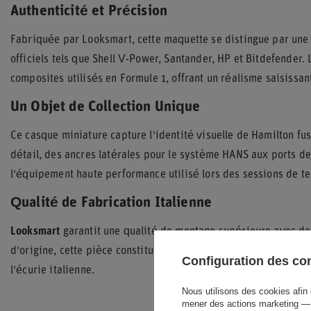
Authenticité et Précision
Fabriquée par Looksmart, cette maquette se distingue par une
officiels tels que Shell V-Power, Santander, HP et Bitdefender.
composites utilisés en Formule 1, offrant un réalisme saisissant
Un Objet de Collection Unique
Ce casque miniature capture l'identité visuelle de Hamilton fu
détail, des ancres latérales pour le système HANS aux ports de 
l'équipement haute performance utilisé lors des sessions de te
Qualité de Fabrication Italienne
Looksmart
garantit une qualité de montage supérieure avec de
d'origine, cette pièce constitue un hommage durable à l'arri
Configuration des c
l'écurie italienne.
Nous utilisons des cookies afin 
mener des actions marketing — 