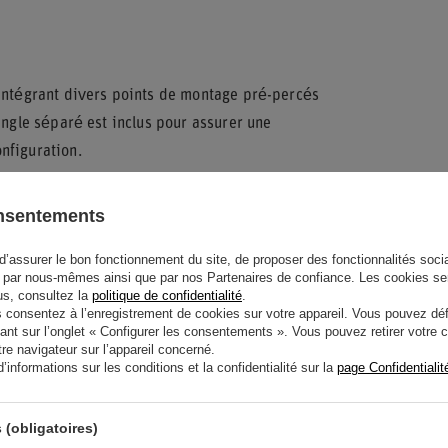
 intégrant divers points de montage pré-percés
angle séparé est inclus pour assurer une
nfiguration.
dre permet de sécuriser efficacement les
onsentements
 idéal pour les passionnés d'automobile et les
ssionnelle
pour la pratique du sport
d’assurer le bon fonctionnement du site, de proposer des fonctionnalités social
par nous-mêmes ainsi que par nos Partenaires de confiance. Les cookies se
lus, consultez la
politique de confidentialité
.
onsentez à l’enregistrement de cookies sur votre appareil. Vous pouvez défi
ant sur l’onglet « Configurer les consentements ». Vous pouvez retirer votr
e navigateur sur l’appareil concerné.
informations sur les conditions et la confidentialité sur la
page Confidentialit
IDE ? AVEZ-VOUS DES
 (obligatoires)