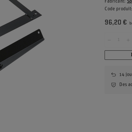
Fabricant
Sp
Code produit
96,20 €
b
14
jou
Des a