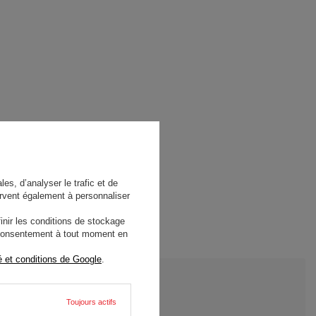
es, d’analyser le trafic et de
rvent également à personnaliser
nir les conditions de stockage
e consentement à tout moment en
é et conditions de Google
.
Toujours actifs