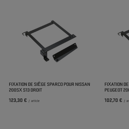
FIXATION DE SIÈGE SPARCO POUR NISSAN
FIXATION D
200SX S13 DROIT
PEUGEOT 20
123,30 €
102,70 €
/
article
/
ar