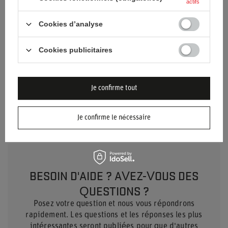
actifs
Annuaire
1999 > 2006
Cookies d’analyse
Matériel
Autre
Cookies publicitaires
Genre
Unisex
Je confirme tout
Marque
Sparco
Je confirme le nécessaire
BESOIN D'AIDE ? AVEZ-VOUS DES
QUESTIONS ?
Posez votre question et nous vous répondrons
rapidement. Les questions et les réponses les plus
intéressantes seront publiées pour que d'autres