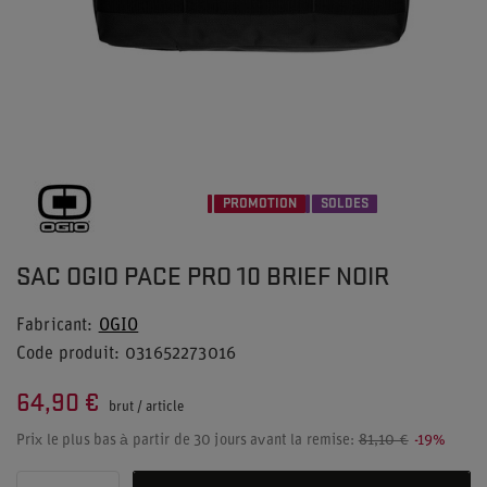
PROMOTION
SOLDES
SAC OGIO PACE PRO 10 BRIEF NOIR
Fabricant
OGIO
Code produit
031652273016
64,90 €
brut
/
article
Prix le plus bas à partir de 30 jours avant la remise:
81,10 €
-19%