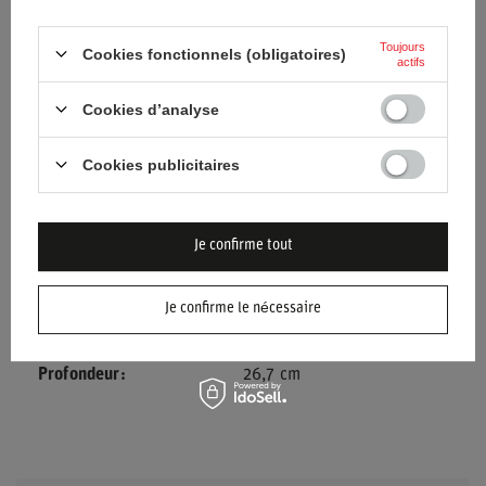
Marque
OGIO
Toujours
Cookies fonctionnels (obligatoires)
actifs
Couleur
Noir
Cookies d’analyse
Genre
Unisex
Cookies publicitaires
Groupe d'âge
Adultes
Capacité
10 L
Je confirme tout
Hauteur
6,3 cm
Je confirme le nécessaire
Longueur
37,5 cm
Profondeur
26,7 cm