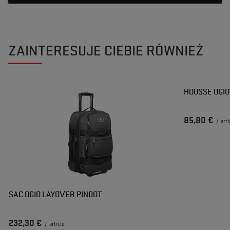
ZAINTERESUJE CIEBIE RÓWNIEŻ
HOUSSE OGIO
85,80 €
/
arti
SAC OGIO LAYOVER PINDOT
232,30 €
/
article