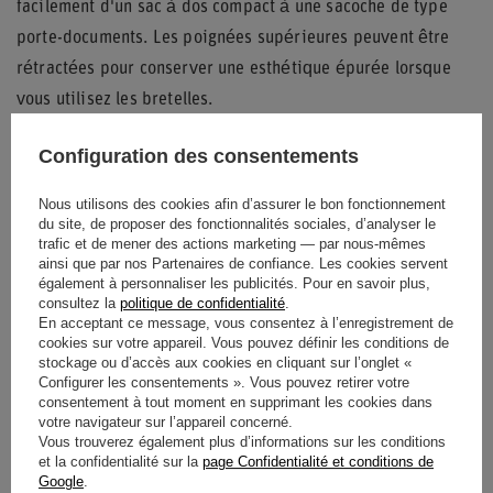
facilement d'un sac à dos compact à une sacoche de type
porte-documents. Les poignées supérieures peuvent être
rétractées pour conserver une esthétique épurée lorsque
vous utilisez les bretelles.
L'intérieur est optimisé pour maximiser les 10 litres de
Configuration des consentements
capacité, incluant un clip pour clés pour sécuriser vos
objets de valeur. Ce sac est l'équilibre parfait entre
Nous utilisons des cookies afin d’assurer le bon fonctionnement
du site, de proposer des fonctionnalités sociales, d’analyser le
légèreté et protection structurelle pour votre matériel
trafic et de mener des actions marketing — par nous-mêmes
électronique.
ainsi que par nos Partenaires de confiance. Les cookies servent
également à personnaliser les publicités. Pour en savoir plus,
consultez la
politique de confidentialité
.
En acceptant ce message, vous consentez à l’enregistrement de
cookies sur votre appareil. Vous pouvez définir les conditions de
État
Nouveaux produits
stockage ou d’accès aux cookies en cliquant sur l’onglet «
Configurer les consentements ». Vous pouvez retirer votre
consentement à tout moment en supprimant les cookies dans
Catégorie
Sacs
votre navigateur sur l’appareil concerné.
Vous trouverez également plus d’informations sur les conditions
Matériel
Autre
Polyester
et la confidentialité sur la
page Confidentialité et conditions de
Google
.