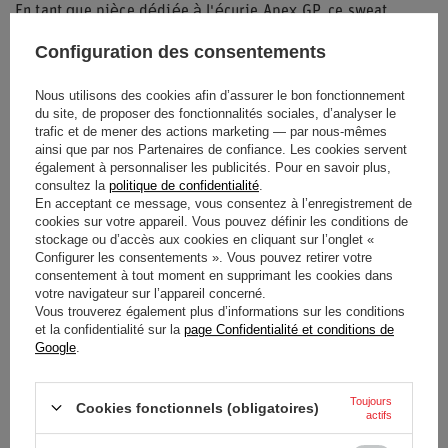
En tant que pièce dédiée à l'écurie Apex GP, ce sweat
reflète l'esthétique du film avec des marquages officiels. Le
Configuration des consentements
contraste entre le tissu clair et le lettrage doré crée un look
Nous utilisons des cookies afin d’assurer le bon fonctionnement
streetwear sophistiqué qui se marie facilement avec un jean
du site, de proposer des fonctionnalités sociales, d’analyser le
ou un pantalon de sport.
trafic et de mener des actions marketing — par nous-mêmes
ainsi que par nos Partenaires de confiance. Les cookies servent
également à personnaliser les publicités. Pour en savoir plus,
consultez la
politique de confidentialité
.
En acceptant ce message, vous consentez à l’enregistrement de
Entité responsable de ce
New Era Cap
cookies sur votre appareil. Vous pouvez définir les conditions de
produit dans l'UE
Company
Lire la suite
stockage ou d’accès aux cookies en cliquant sur l’onglet «
Configurer les consentements ». Vous pouvez retirer votre
consentement à tout moment en supprimant les cookies dans
État
Nouveaux produits
votre navigateur sur l’appareil concerné.
Vous trouverez également plus d’informations sur les conditions
Genre
Mâle
et la confidentialité sur la
page Confidentialité et conditions de
Google
.
Catégorie
Sweat-shirts
Toujours
Cookies fonctionnels (obligatoires)
actifs
Couleur
Crème