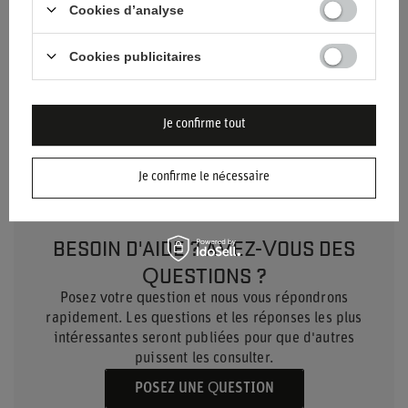
Cookies d’analyse
Groupe d'âge
Adultes
Cookies publicitaires
Matériel
Autre
Marque
Apex GP
Je confirme tout
Je confirme le nécessaire
BESOIN D'AIDE ? AVEZ-VOUS DES
QUESTIONS ?
Posez votre question et nous vous répondrons
rapidement. Les questions et les réponses les plus
intéressantes seront publiées pour que d'autres
puissent les consulter.
POSEZ UNE QUESTION