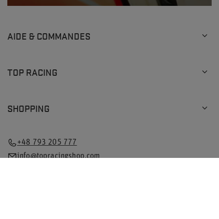
AIDE & COMMANDES
TOP RACING
SHOPPING
+48 793 205 777
info@topracingshop.com
Dans la boutique, nous indiquons les prix bruts (TVA
comprise).
Taux de TVA pour les consommateurs nationaux:
Poland
.