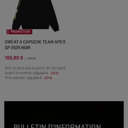
PROMOTION
SWEAT A CAPUCHE TEAM APEX
GP 2025 NOIR
105,80 €
/
article
Prix le plus bas à partir de 30 jours
avant la remise:
132,30 €
-20%
Prix normal:
132,30 €
-20%
BULLETIN D'INFORMATION