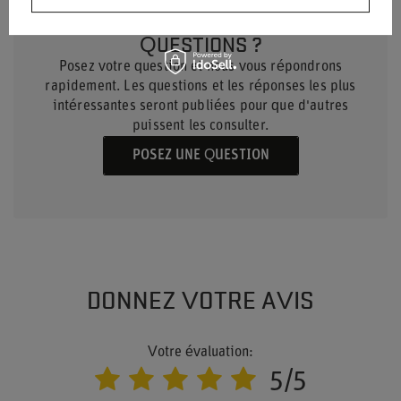
BESOIN D'AIDE ? AVEZ-VOUS DES
QUESTIONS ?
Posez votre question et nous vous répondrons
rapidement. Les questions et les réponses les plus
intéressantes seront publiées pour que d'autres
puissent les consulter.
POSEZ UNE QUESTION
DONNEZ VOTRE AVIS
Votre évaluation:
5/5