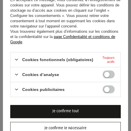
cookies sur votre appareil. Vous pouvez définir les conditions de
État
Nouveaux produits
stockage ou d’accès aux cookies en cliquant sur l’onglet «
Configurer les consentements ». Vous pouvez retirer votre
consentement à tout moment en supprimant les cookies dans
Genre
Mâle
votre navigateur sur l’appareil concerné.
Vous trouverez également plus d’informations sur les conditions
Catégorie
Sweat-shirts
et la confidentialité sur la
page Confidentialité et conditions de
Google
.
Couleur
Bleu marine
Toujours
Cookies fonctionnels (obligatoires)
actifs
Groupe d'âge
Adultes
Cookies d’analyse
Matériel
Autre
Cookies publicitaires
Marque
Sparco
Je confirme tout
Je confirme le nécessaire