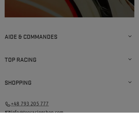
AIDE & COMMANDES
TOP RACING
SHOPPING
+48 793 205 777
info@topracingshop.com