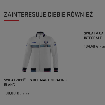
ZAINTERESUJE CIEBIE RÓWNIEŻ
SWEAT À CAP
INTEGRALE
104,40 €
/
art
SWEAT ZIPPÉ SPARCO MARTINI RACING
BLANC
130,00 €
/
article