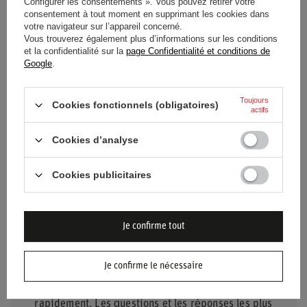
Configurer les consentements ». Vous pouvez retirer votre
Catégorie
T-shirts
consentement à tout moment en supprimant les cookies dans
votre navigateur sur l’appareil concerné.
Vous trouverez également plus d’informations sur les conditions
Couleur
Noir
et la confidentialité sur la
page Confidentialité et conditions de
Google
.
Groupe d'âge
Adultes
Toujours
Cookies fonctionnels (obligatoires)
Matériel
Autre
actifs
Cookies d’analyse
Marque
Sparco
Cookies publicitaires
Je confirme tout
BESOIN D'AIDE ? AVEZ-VOUS DES
Je confirme le nécessaire
QUESTIONS ?
Posez votre question et nous vous répondrons
rapidement. Les questions et les réponses les plus