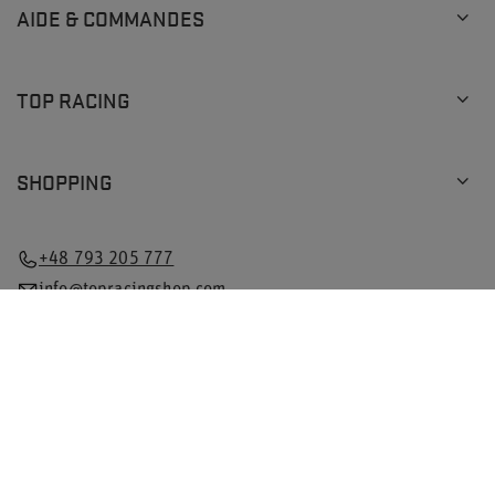
AIDE & COMMANDES
TOP RACING
SHOPPING
+48 793 205 777
info@topracingshop.com
Dans la boutique, nous indiquons les prix bruts (TVA
comprise).
Taux de TVA pour les consommateurs nationaux:
Poland
.