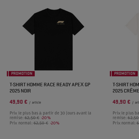
PROMOTION
PROMOTION
T-SHIRT HOMME RACE READY APEX GP
T-SHIRT HO
2025 NOIR
2025 CRÈM
49,90 €
49,90 €
/
article
/
art
Prix le plus bas à partir de 30 jours avant la
Prix le plus b
remise:
62,50 €
-20%
remise:
62,50
Prix normal:
62,50 €
-20%
Prix normal:
6