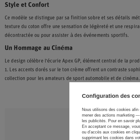
Style et Confort
Ce modèle se distingue par sa finition sobre et ses détails mét
texture du coton offre une sensation de légèreté et une respira
décontractée ou pour assister à des événements sportifs.
Un Hommage au Cinéma
Le design célèbre l'écurie Apex GP, élément central de la pr
1. Les accents dorés sur le ton crème offrent un contraste sophi
collection pour les amateurs de sport automobile et de cinéma.
Configuration des c
Nous utilisons des cookies afin 
mener des actions marketing — 
les publicités. Pour en savoir p
BESOIN D'A
En acceptant ce message, vous c
ou d’accès aux cookies en cliqu
QUESTIONS
supprimant les cookies dans votr