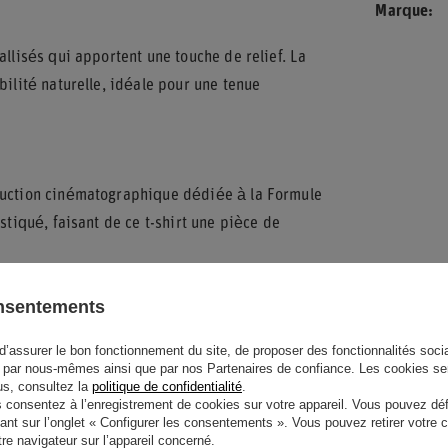
Marque
allisés qui apportent une touche de relief. La
bilité naturelle, idéale pour une tenue
oduction cinématographique dédiée à la Formule
stiqué, faisant de ce t-shirt une pièce de
onsentements
d’assurer le bon fonctionnement du site, de proposer des fonctionnalités social
par nous-mêmes ainsi que par nos Partenaires de confiance. Les cookies se
lus, consultez la
politique de confidentialité
.
IDE ? AVEZ-VOUS DES
onsentez à l’enregistrement de cookies sur votre appareil. Vous pouvez défi
ant sur l’onglet « Configurer les consentements ». Vous pouvez retirer votr
 ?
e navigateur sur l’appareil concerné.