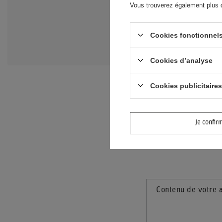
Vous trouverez également plus d’
Posez votre questio
et les réponses les 
Cookies fonctionnels
puissent les consulte
Cookies d’analyse
Cookies publicitaires
Je confir
Contenu de votre 