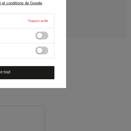
é et conditions de Google
.
 UNE QUESTION
Toujours actifs
me tout