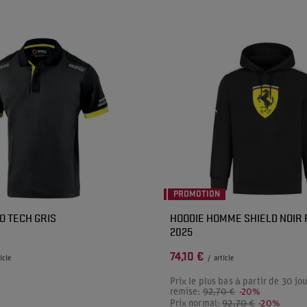
PROMOTION
O TECH GRIS
HOODIE HOMME SHIELD NOIR 
2025
74,10 €
icle
/
article
Prix le plus bas à partir de 30 jou
remise:
92,70 €
-20%
Prix normal:
92,70 €
-20%