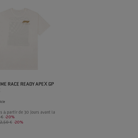
MME RACE READY APEX GP
E
icle
as à partir de 30 jours avant la
 €
-20%
2,50 €
-20%