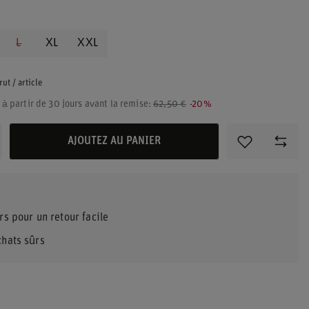
L
XL
XXL
rut
/
article
s à partir de 30 jours avant la remise:
62,50 €
-20%
AJOUTEZ AU PANIER
rs pour un retour facile
chats sûrs