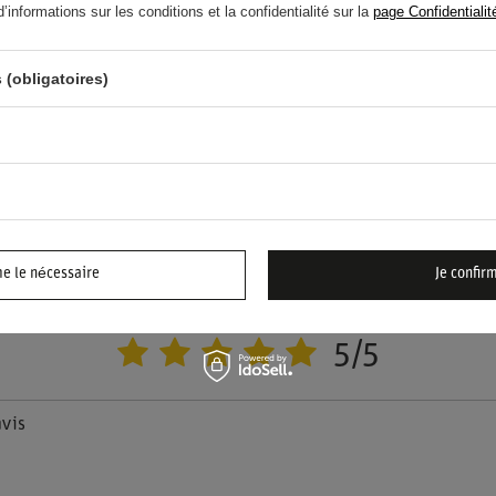
informations sur les conditions et la confidentialité sur la
page Confidentialit
POSEZ
n et nous vous répondrons rapidement. Les questions
plus intéressantes seront publiées pour que d'autres
 (obligatoires)
r.
DONNEZ VOTRE AVIS
me le nécessaire
Je confir
Votre évaluation:
5/5
avis