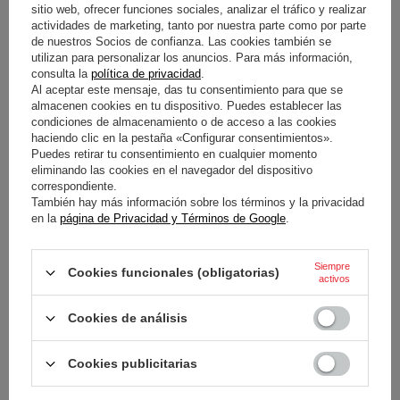
sitio web, ofrecer funciones sociales, analizar el tráfico y realizar
actividades de marketing, tanto por nuestra parte como por parte
de nuestros Socios de confianza. Las cookies también se
utilizan para personalizar los anuncios. Para más información,
consulta la
política de privacidad
.
Al aceptar este mensaje, das tu consentimiento para que se
almacenen cookies en tu dispositivo. Puedes establecer las
condiciones de almacenamiento o de acceso a las cookies
haciendo clic en la pestaña «Configurar consentimientos».
SILLA INFANTIL SPARCO
SILLA INFANTIL SPARCO
Puedes retirar tu consentimiento en cualquier momento
SK100IB AZUL
SK100IB GRIS
eliminando las cookies en el navegador del dispositivo
correspondiente.
También hay más información sobre los términos y la privacidad
76,50 €
76,50 €
/
artículo
/
artículo
en la
página de Privacidad y Términos de Google
.
Siempre
Cookies funcionales (obligatorias)
activos
Cookies de análisis
Cookies publicitarias