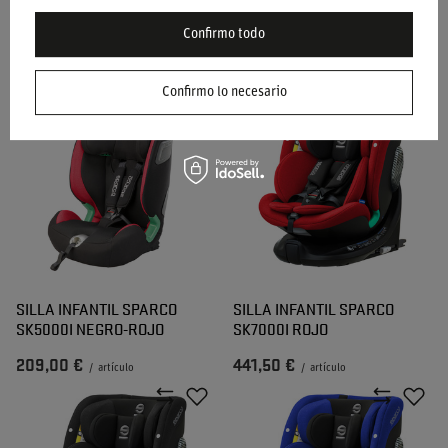
SILLA INFANTIL SPARCO
SILLA INFANTIL SPARCO
SK100IB ROJO
SK5000I NEGRO-AZUL
Confirmo todo
76,50 €
209,00 €
/
artículo
/
artículo
Confirmo lo necesario
SILLA INFANTIL SPARCO
SILLA INFANTIL SPARCO
SK5000I NEGRO-ROJO
SK7000I ROJO
209,00 €
441,50 €
/
artículo
/
artículo