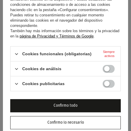
81,60 €
81,60 €
/
artículo
/
artículo
condiciones de almacenamiento o de acceso a las cookies
haciendo clic en la pestaña «Configurar consentimientos».
Precio más bajo en 30 días antes
Precio más bajo en 30 días antes
del descuento:
102,10 €
-20%
del descuento:
102,10 €
-20%
Puedes retirar tu consentimiento en cualquier momento
eliminando las cookies en el navegador del dispositivo
correspondiente.
También hay más información sobre los términos y la privacidad
en la
página de Privacidad y Términos de Google
.
Siempre
Cookies funcionales (obligatorias)
activos
Cookies de análisis
CHAQUETA TEAM SCUDERIA
CHAQUETA RACING TEAM
Cookies publicitarias
FERRARI F1 REVERSIBLE
SCUDERIA FERRARI F1 2026
2026
248,50 €
239,20 €
Confirmo todo
/
artículo
/
artículo
Confirmo lo necesario