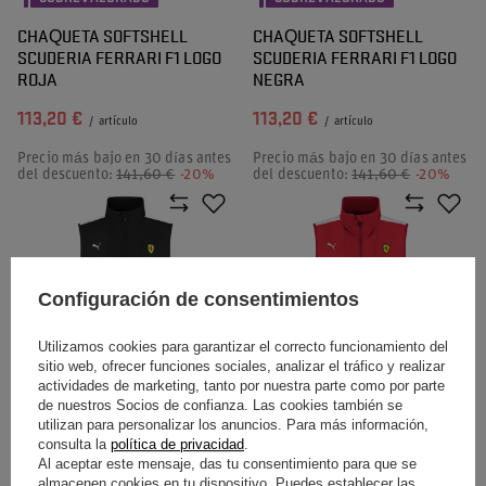
CHAQUETA SOFTSHELL
CHAQUETA SOFTSHELL
SCUDERIA FERRARI F1 LOGO
SCUDERIA FERRARI F1 LOGO
ROJA
NEGRA
113,20 €
113,20 €
/
artículo
/
artículo
Precio más bajo en 30 días antes
Precio más bajo en 30 días antes
del descuento:
141,60 €
-20%
del descuento:
141,60 €
-20%
Configuración de consentimientos
Utilizamos cookies para garantizar el correcto funcionamiento del
sitio web, ofrecer funciones sociales, analizar el tráfico y realizar
PROMOCIÓN
PROMOCIÓN
actividades de marketing, tanto por nuestra parte como por parte
SOBREVALORADO
SOBREVALORADO
de nuestros Socios de confianza. Las cookies también se
CHALECO SCUDERIA
CHALECO SCUDERIA
utilizan para personalizar los anuncios. Para más información,
FERRARI F1 LOGO NEGRO
FERRARI F1 LOGO ROJO
consulta la
política de privacidad
.
Al aceptar este mensaje, das tu consentimiento para que se
almacenen cookies en tu dispositivo. Puedes establecer las