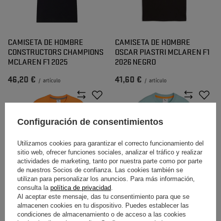
CAMISETA DE HOMBRE
CAMISETA DE HOMBRE
CONSTRUCTORS CHAMPIONS
OSCAR PIASTRI MCLAREN F1
MCLAREN F1 2025
2026 NEGRO
46,20 €
41,60 €
/
artículo
/
artículo
Configuración de consentimientos
Utilizamos cookies para garantizar el correcto funcionamiento del
sitio web, ofrecer funciones sociales, analizar el tráfico y realizar
actividades de marketing, tanto por nuestra parte como por parte
de nuestros Socios de confianza. Las cookies también se
utilizan para personalizar los anuncios. Para más información,
consulta la
política de privacidad
.
CAMISETA DE HOMBRE
CAMISETA INFANTIL
Al aceptar este mensaje, das tu consentimiento para que se
OSCAR PIASTRI MCLAREN F1
MCLAREN F1 SMALL LOGO
almacenen cookies en tu dispositivo. Puedes establecer las
2026 NARANJA
2026 AZUL
condiciones de almacenamiento o de acceso a las cookies