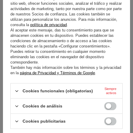
sitio web, ofrecer funciones sociales, analizar el tráfico y realizar
actividades de marketing, tanto por nuestra parte como por parte
de nuestros Socios de confianza. Las cookies también se
LLAVERO SPARCO ROJO
LLAVERO SPARCO AMARILLO
utilizan para personalizar los anuncios. Para más información,
consulta la
política de privacidad
.
23,00 €
23,00 €
Al aceptar este mensaje, das tu consentimiento para que se
/
artículo
/
artículo
almacenen cookies en tu dispositivo. Puedes establecer las
condiciones de almacenamiento o de acceso a las cookies
haciendo clic en la pestaña «Configurar consentimientos».
Puedes retirar tu consentimiento en cualquier momento
eliminando las cookies en el navegador del dispositivo
correspondiente.
También hay más información sobre los términos y la privacidad
en la
página de Privacidad y Términos de Google
.
Siempre
Cookies funcionales (obligatorias)
activos
LLAVERO SPARCO MARTINI
LLAVERO SPARCO HF
RACING
INTEGRALE
Cookies de análisis
27,70 €
20,70 €
/
artículo
/
artículo
Cookies publicitarias