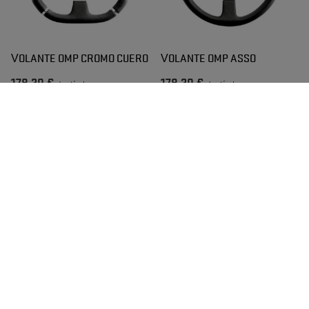
VOLANTE OMP CROMO CUERO
VOLANTE OMP ASSO
178,20 €
178,20 €
/
artículo
/
artículo
VOLANTE OMP GP
VOLANTE SPARCO L777
PIUMA
172,20 €
330,40 €
/
artículo
/
artículo