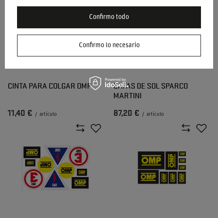
Confirmo todo
Confirmo lo necesario
CINTA PARA COLGAR OMP
GAFAS DE SOL SPARCO
MARTINI
11,40 €
87,20 €
/
artículo
/
artículo