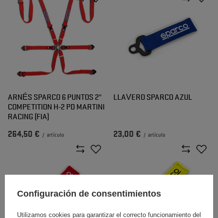
ARNÉS SPARCO 6 PUNTOS 2"
LLAVERO SPARCO AZUL
COMPETITION H-2 PD MARTINI
RACING (FIA)
264,50 €
23,00 €
/
artículo
/
artículo
Configuración de consentimientos
Utilizamos cookies para garantizar el correcto funcionamiento del