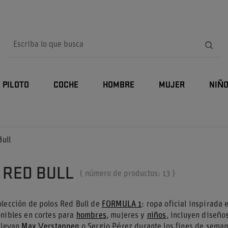
PILOTO
COCHE
HOMBRE
MUJER
NIÑ
Bull
 RED BULL
( número de productos:
13
)
olección de polos Red Bull de
FORMULA 1
: ropa oficial inspirada
onibles en cortes para
hombres
, mujeres y
niños
, incluyen diseños
llevan
Max Verstappen
o Sergio Pérez durante los fines de seman