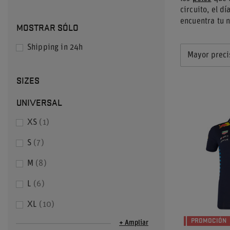
circuito, el d
encuentra tu 
MOSTRAR SÓLO
Shipping in 24h
Mayor preci
SIZES
UNIVERSAL
XS
1
S
7
M
8
L
6
XL
10
PROMOCIÓN
+ Ampliar