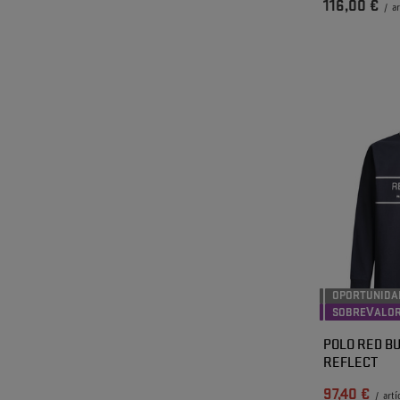
116,00 €
/
ar
OPORTUNIDA
SOBREVALO
POLO RED BU
REFLECT
97,40 €
/
artí