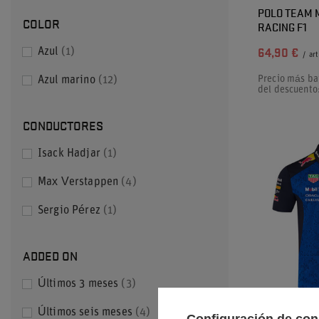
POLO TEAM 
COLOR
RACING F1
Azul
1
64,90 €
/
art
Precio más ba
Azul marino
12
del descuento
CONDUCTORES
Isack Hadjar
1
Max Verstappen
4
Sergio Pérez
1
ADDED ON
Últimos 3 meses
3
NUESTRO BE
Últimos seis meses
4