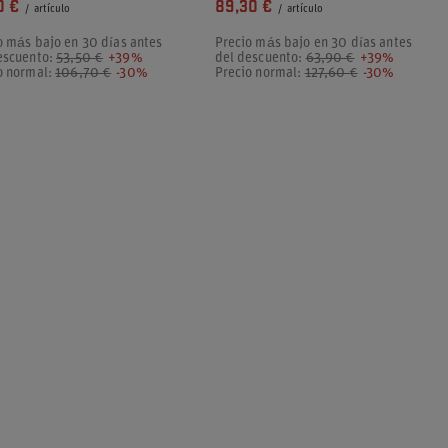
0 €
89,30 €
/
artículo
/
artículo
o más bajo en 30 días antes
Precio más bajo en 30 días antes
escuento:
53,50 €
+39%
del descuento:
63,90 €
+39%
o normal:
106,70 €
-30%
Precio normal:
127,60 €
-30%