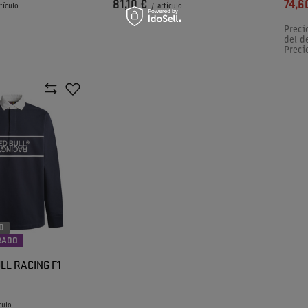
81,10 €
74,6
tículo
/
artículo
Preci
del d
Preci
D
RADO
LL RACING F1
culo