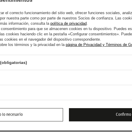
sentimientos
RED BULL RACING
POLO TEAM MUJER RED BULL
POLO
RACING F1 2026
F1 I
r el correcto funcionamiento del sitio web, ofrecer funciones sociales, analizar
 por nuestra parte como por parte de nuestros Socios de confianza. Las cooki
 más información, consulta la
política de privacidad
.
111,40 €
120,
ículo
/
artículo
 consentimiento para que se almacenen cookies en tu dispositivo. Puedes es
s cookies haciendo clic en la pestaña «Configurar consentimientos». Puedes
s cookies en el navegador del dispositivo correspondiente.
bre los términos y la privacidad en la
página de Privacidad y Términos de G
(obligatorias)
OPO
SOB
 lo necesario
Confirmo
RED BULL RACING
POLO RED BULL RACING F1
POLO
STAPPEN 2026
LOGO 2026 AZUL MARINO
STRI