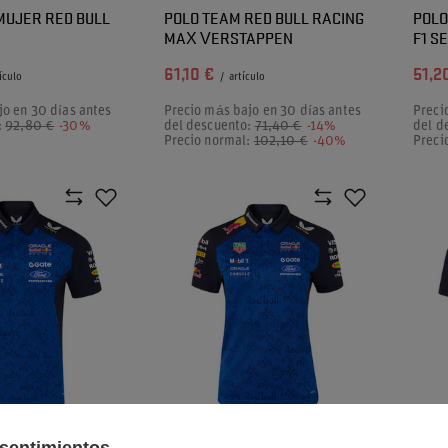
MUJER RED BULL
POLO TEAM RED BULL RACING
POLO
MAX VERSTAPPEN
F1 S
61,10 €
51,2
ículo
/
artículo
jo en 30 días antes
Precio más bajo en 30 días antes
Preci
:
92,80 €
-30%
del descuento:
71,40 €
-14%
del d
Precio normal:
102,10 €
-40%
Preci
STSELLER