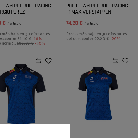
 TEAM RED BULL RACING
POLO TEAM RED BULL RACING
ERGIO PEREZ
F1 MAX VERSTAPPEN
0 €
74,20 €
/
artículo
/
artículo
o más bajo en 30 días antes
Precio más bajo en 30 días antes
escuento:
61,10 €
-16%
del descuento:
92,80 €
-20%
o normal:
102,10 €
-50%