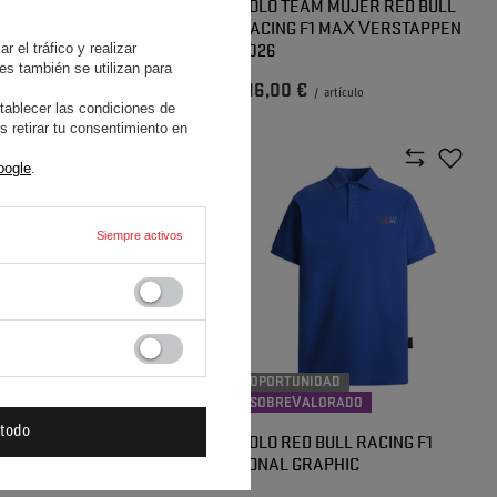
 TEAM RED BULL RACING
POLO TEAM MUJER RED BULL
SACK HADJAR 2026
RACING F1 MAX VERSTAPPEN
2026
 el tráfico y realizar
es también se utilizan para
70 €
116,00 €
/
artículo
/
artículo
tablecer las condiciones de
 retirar tu consentimiento en
oogle
.
Siempre activos
RTUNIDAD
OPORTUNIDAD
REVALORADO
SOBREVALORADO
 todo
 RED BULL RACING F1
POLO RED BULL RACING F1
PE COLLAR
TONAL GRAPHIC