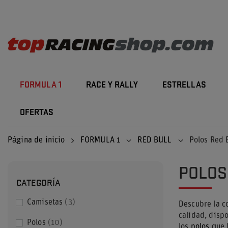
FORMULA 1
RACE Y RALLY
ESTRELLAS
OFERTAS
Página de inicio
FORMULA 1
RED BULL
Polos Red 
POLOS
CATEGORÍA
Camisetas
3
Descubre la c
calidad, disp
Polos
10
los
polos
que 