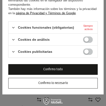
eliminando las cookies en el navegador del dispositivo
correspondiente.
También hay más información sobre los términos y la privacidad
PEGATINA PARA VISERA
PEGATINA PARA VISERA
en la
página de Privacidad y Términos de Google
.
BELL BLANCA
BELL NEGRA
11,20 €
11,20 €
/
artículo
/
artículo
Siempre
Cookies funcionales (obligatorias)
activos
Cookies de análisis
Cookies publicitarias
Confirmo todo
KIT DE ANCLAJES SE06/SE07
KIT DE ANCLAJES SE06/SE07
PARA CASCO BELL -NEGRO
PARA CASCO BELL -ROJO
Confirmo lo necesario
31,40 €
31,40 €
/
artículo
/
artículo