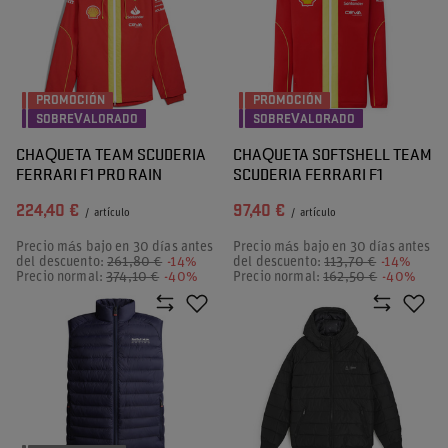
PROMOCIÓN
PROMOCIÓN
SOBREVALORADO
SOBREVALORADO
CHAQUETA TEAM SCUDERIA
CHAQUETA SOFTSHELL TEAM
FERRARI F1 PRO RAIN
SCUDERIA FERRARI F1
224,40 €
97,40 €
/
artículo
/
artículo
Precio más bajo en 30 días antes
Precio más bajo en 30 días antes
del descuento:
261,80 €
-14%
del descuento:
113,70 €
-14%
Precio normal:
374,10 €
-40%
Precio normal:
162,50 €
-40%