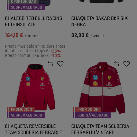
OPORTUNIDAD
SOBREVALORADO
CHALECO RED BULL RACING
CHAQUETA DAKAR DKR SIX
F1 THINSULATE
NEGRA
164,10 €
92,80 €
/
artículo
/
artículo
Precio más bajo en 30 días antes
del descuento:
117,40 €
+39%
Precio normal:
234,60 €
-30%
PROMOCIÓN
PROMOCIÓN
SOBREVALORADO
SOBREVALORADO
CHAQUETA REVERSIBLE
CHAQUETA TEAM SCUDERIA
TEAM SCUDERIA FERRARI F1
FERRARI F1 VINTAGE