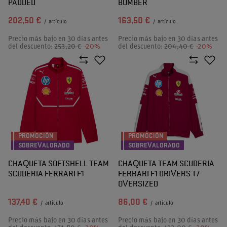
PADDED
BOMBER
202,50 €
163,50 €
/
artículo
/
artículo
Precio más bajo en 30 días antes
Precio más bajo en 30 días antes
del descuento:
253,20 €
-20%
del descuento:
204,40 €
-20%
PROMOCIÓN
PROMOCIÓN
SOBREVALORADO
SOBREVALORADO
CHAQUETA SOFTSHELL TEAM
CHAQUETA TEAM SCUDERIA
SCUDERIA FERRARI F1
FERRARI F1 DRIVERS T7
OVERSIZED
137,40 €
86,00 €
/
artículo
/
artículo
Precio más bajo en 30 días antes
Precio más bajo en 30 días antes