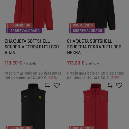
PROMOCIÓN
PROMOCIÓN
SOBREVALORADO
SOBREVALORADO
CHAQUETA SOFTSHELL
CHAQUETA SOFTSHELL
SCUDERIA FERRARI F1 LOGO
SCUDERIA FERRARI F1 LOGO
ROJA
NEGRA
113,20 €
113,20 €
/
artículo
/
artículo
Precio más bajo en 30 días antes
Precio más bajo en 30 días antes
del descuento:
141,60 €
-20%
del descuento:
141,60 €
-20%
PROMOCIÓN
PROMOCIÓN