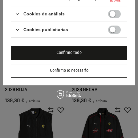
activos
148,60 €
148,60 €
/
artículo
/
artículo
Cookies de análisis
Cookies publicitarias
Confirmo todo
Confirmo lo necesario
CHAQUETA SOFTSHELL
CHAQUETA SOFTSHELL
SCUDERIA FERRARI F1 LOGO
SCUDERIA FERRARI F1 LOGO
2026 ROJA
2026 NEGRA
139,30 €
139,30 €
/
artículo
/
artículo