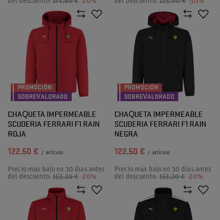
del descuento:
171,80 €
-20%
del descuento:
123,00 €
-30%
PROMOCIÓN
PROMOCIÓN
SOBREVALORADO
SOBREVALORADO
CHAQUETA IMPERMEABLE
CHAQUETA IMPERMEABLE
SCUDERIA FERRARI F1 RAIN
SCUDERIA FERRARI F1 RAIN
ROJA
NEGRA
122,50 €
122,50 €
/
artículo
/
artículo
Precio más bajo en 30 días antes
Precio más bajo en 30 días antes
del descuento:
153,20 €
-20%
del descuento:
153,20 €
-20%