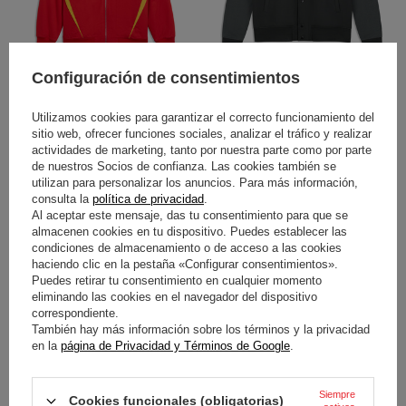
Configuración de consentimientos
CHAQUETA TEAM SCUDERIA
CHAQUETA FORMULA 1
FERRARI F1 AF CORSE 2026
RACING LINE 2026
Utilizamos cookies para garantizar el correcto funcionamiento del
sitio web, ofrecer funciones sociales, analizar el tráfico y realizar
218,30 €
120,70 €
/
artículo
/
artículo
actividades de marketing, tanto por nuestra parte como por parte
de nuestros Socios de confianza. Las cookies también se
utilizan para personalizar los anuncios. Para más información,
consulta la
política de privacidad
.
Al aceptar este mensaje, das tu consentimiento para que se
almacenen cookies en tu dispositivo. Puedes establecer las
condiciones de almacenamiento o de acceso a las cookies
haciendo clic en la pestaña «Configurar consentimientos».
Puedes retirar tu consentimiento en cualquier momento
eliminando las cookies en el navegador del dispositivo
correspondiente.
También hay más información sobre los términos y la privacidad
en la
página de Privacidad y Términos de Google
.
CHAQUETA IMPERMEABLE
CHAQUETA IMPERMEABLE
SCUDERIA FERRARI F1 RAIN
SCUDERIA FERRARI F1 RAIN
2026 ROJA
2026 NEGRA
Siempre
Cookies funcionales (obligatorias)