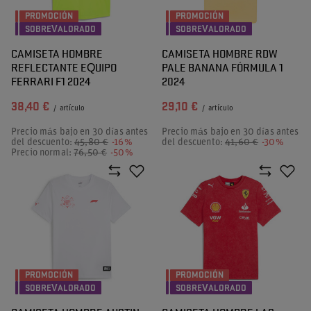
PROMOCIÓN
PROMOCIÓN
SOBREVALORADO
SOBREVALORADO
CAMISETA HOMBRE
CAMISETA HOMBRE RDW
REFLECTANTE EQUIPO
PALE BANANA FÓRMULA 1
FERRARI F1 2024
2024
38,40 €
29,10 €
/
artículo
/
artículo
Precio más bajo en 30 días antes
Precio más bajo en 30 días antes
del descuento:
45,80 €
-16%
del descuento:
41,60 €
-30%
Precio normal:
76,50 €
-50%
PROMOCIÓN
PROMOCIÓN
SOBREVALORADO
SOBREVALORADO