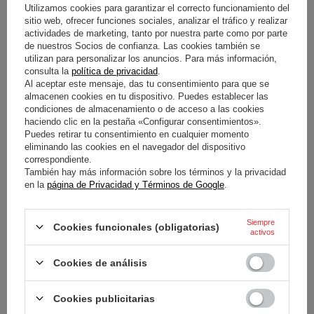
77,90 €
120,70 €
/
artículo
/
artículo
Utilizamos cookies para garantizar el correcto funcionamiento del
sitio web, ofrecer funciones sociales, analizar el tráfico y realizar
Precio más bajo en 30 días antes
actividades de marketing, tanto por nuestra parte como por parte
del descuento:
111,40 €
-30%
de nuestros Socios de confianza. Las cookies también se
utilizan para personalizar los anuncios. Para más información,
consulta la
política de privacidad
.
Al aceptar este mensaje, das tu consentimiento para que se
almacenen cookies en tu dispositivo. Puedes establecer las
condiciones de almacenamiento o de acceso a las cookies
haciendo clic en la pestaña «Configurar consentimientos».
Puedes retirar tu consentimiento en cualquier momento
eliminando las cookies en el navegador del dispositivo
correspondiente.
También hay más información sobre los términos y la privacidad
en la
página de Privacidad y Términos de Google
.
SUDADERA CON CAPUCHA
DRIVERS BMW MOTORSPORT
Siempre
2026 PARA HOMBRE
Cookies funcionales (obligatorias)
activos
Cookies de análisis
120,70 €
/
artículo
Cookies publicitarias