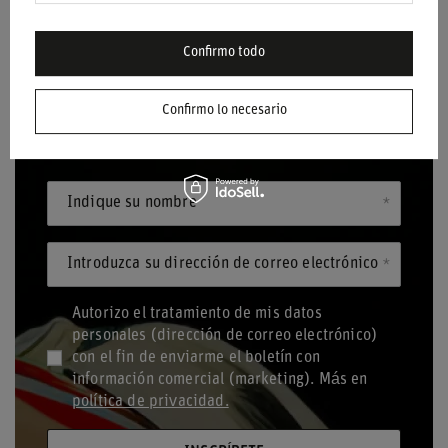
Confirmo todo
BOLETÍN
Confirmo lo necesario
¡Mantente al día y suscríbete a nuestro boletín
informativo!
Indique su nombre
Introduzca su dirección de correo electrónico
Autorizo el tratamiento de mis datos
personales (dirección de correo electrónico)
con el fin de enviarme el boletín con
información comercial (marketing). Más en
política de privacidad.