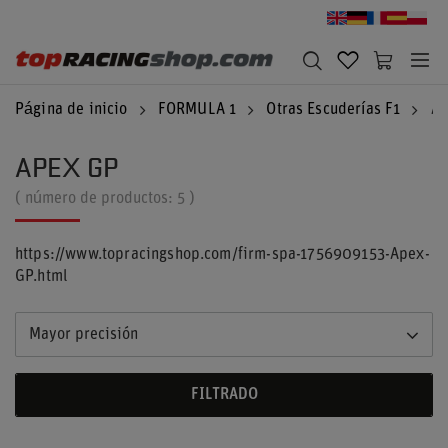
Página de inicio
FORMULA 1
Otras Escuderías F1
Ap
APEX GP
( número de productos:
5
)
https://www.topracingshop.com/firm-spa-1756909153-Apex-
GP.html
Mayor precisión
FILTRADO