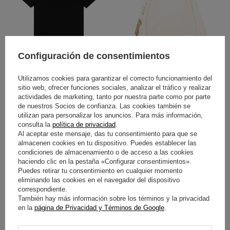
PROMOCIÓN
PROMOCIÓN
Configuración de consentimientos
SOBREVALORADO
SOBREVALORADO
CAMISETA DE HOMBRE RACE
SUDADERA CON CAPUCHA
Utilizamos cookies para garantizar el correcto funcionamiento del
READY APEX GP 2025 NEGRO
TEAM APEX GP 2025 CREMA
sitio web, ofrecer funciones sociales, analizar el tráfico y realizar
actividades de marketing, tanto por nuestra parte como por parte
de nuestros Socios de confianza. Las cookies también se
50,00 €
105,80 €
utilizan para personalizar los anuncios. Para más información,
/
artículo
/
artículo
consulta la
política de privacidad
.
Al aceptar este mensaje, das tu consentimiento para que se
Precio más bajo en 30 días antes
Precio más bajo en 30 días antes
del descuento:
62,50 €
-20%
del descuento:
132,30 €
-20%
almacenen cookies en tu dispositivo. Puedes establecer las
condiciones de almacenamiento o de acceso a las cookies
haciendo clic en la pestaña «Configurar consentimientos».
Puedes retirar tu consentimiento en cualquier momento
eliminando las cookies en el navegador del dispositivo
correspondiente.
También hay más información sobre los términos y la privacidad
en la
página de Privacidad y Términos de Google
.