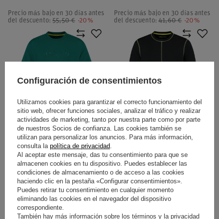
Precio más bajo en 30 días antes
Precio más bajo en 30 días antes
del descuento:
55,50 €
-20%
del descuento:
41,60 €
-20%
Configuración de consentimientos
Utilizamos cookies para garantizar el correcto funcionamiento del
PROMOCIÓN
PROMOCIÓN
sitio web, ofrecer funciones sociales, analizar el tráfico y realizar
SOBREVALORADO
SOBREVALORADO
actividades de marketing, tanto por nuestra parte como por parte
de nuestros Socios de confianza. Las cookies también se
CAMISETA HOMBRE AMR25
CAMISETA HOMBRE DATA
utilizan para personalizar los anuncios. Para más información,
ASTON MARTIN F1 2025
GRAPHIC ASTON MARTIN F1
consulta la
política de privacidad
.
2025
Al aceptar este mensaje, das tu consentimiento para que se
almacenen cookies en tu dispositivo. Puedes establecer las
36,90 €
33,20 €
condiciones de almacenamiento o de acceso a las cookies
/
artículo
/
artículo
haciendo clic en la pestaña «Configurar consentimientos».
Precio más bajo en 30 días antes
Precio más bajo en 30 días antes
Puedes retirar tu consentimiento en cualquier momento
del descuento:
46,20 €
-20%
del descuento:
41,60 €
-20%
eliminando las cookies en el navegador del dispositivo
correspondiente.
También hay más información sobre los términos y la privacidad