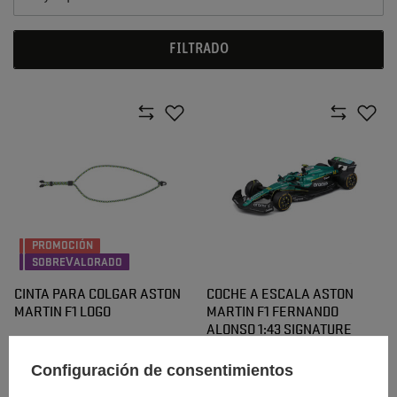
FILTRADO
PROMOCIÓN
SOBREVALORADO
CINTA PARA COLGAR ASTON
COCHE A ESCALA ASTON
MARTIN F1 LOGO
MARTIN F1 FERNANDO
ALONSO 1:43 SIGNATURE
AMR25
Configuración de consentimientos
20,20 €
30,00 €
/
artículo
/
artículo