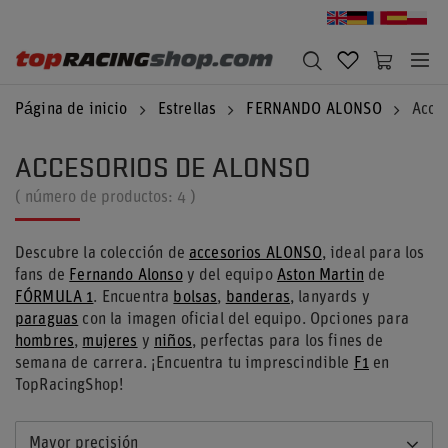
Página de inicio
Estrellas
FERNANDO ALONSO
Acces
ACCESORIOS DE ALONSO
( número de productos:
4
)
Descubre la colección de
accesorios ALONSO
, ideal para los
fans de
Fernando Alonso
y del equipo
Aston Martin
de
FÓRMULA 1
. Encuentra
bolsas
,
banderas
, lanyards y
paraguas
con la imagen oficial del equipo. Opciones para
hombres
,
mujeres
y
niños
, perfectas para los fines de
semana de carrera. ¡Encuentra tu imprescindible
F1
en
TopRacingShop!
Mayor precisión