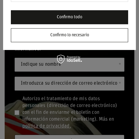
Confirmo todo
BOLETÍN
Confirmo lo necesario
¡Mantente al día y suscríbete a nuestro boletín
informativo!
Indique su nombre
Introduzca su dirección de correo electrónico
Autorizo el tratamiento de mis datos
personales (dirección de correo electrónico)
con el fin de enviarme el boletín con
información comercial (marketing). Más en
política de privacidad.