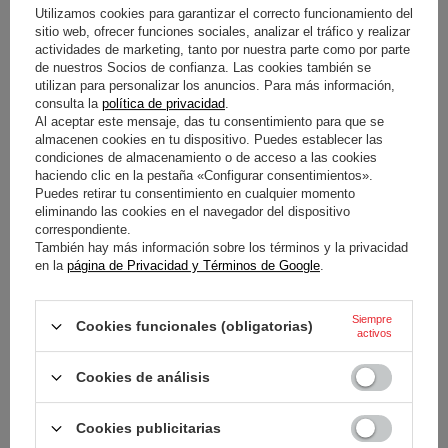
Utilizamos cookies para garantizar el correcto funcionamiento del
Precio más bajo en 30 días antes
del descuento:
25,30 €
-20%
sitio web, ofrecer funciones sociales, analizar el tráfico y realizar
actividades de marketing, tanto por nuestra parte como por parte
de nuestros Socios de confianza. Las cookies también se
utilizan para personalizar los anuncios. Para más información,
consulta la
política de privacidad
.
Al aceptar este mensaje, das tu consentimiento para que se
almacenen cookies en tu dispositivo. Puedes establecer las
condiciones de almacenamiento o de acceso a las cookies
haciendo clic en la pestaña «Configurar consentimientos».
Puedes retirar tu consentimiento en cualquier momento
PROMOCIÓN
eliminando las cookies en el navegador del dispositivo
SOBREVALORADO
correspondiente.
También hay más información sobre los términos y la privacidad
COCHE A ESCALA ASTON
BANDERA TEAM ASTON
en la
página de Privacidad y Términos de Google
.
MARTIN F1 FERNANDO
MARTIN F1
ALONSO 1/43 AMR25
Siempre
Cookies funcionales (obligatorias)
activos
18,40 €
20,20 €
/
artículo
/
artículo
Precio más bajo en 30 días antes
Cookies de análisis
del descuento:
25,30 €
-20%
Cookies publicitarias