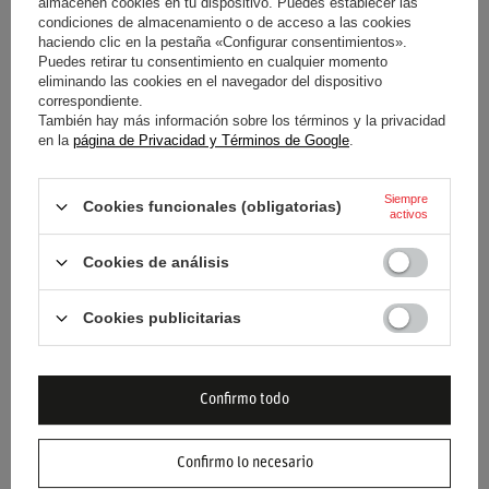
almacenen cookies en tu dispositivo. Puedes establecer las
condiciones de almacenamiento o de acceso a las cookies
haciendo clic en la pestaña «Configurar consentimientos».
179,80 €
224,50 €
/
artículo
/
artículo
Puedes retirar tu consentimiento en cualquier momento
eliminando las cookies en el navegador del dispositivo
Precio más bajo en 30 días antes
Precio más bajo en 30 días antes
correspondiente.
del descuento:
209,90 €
-14%
del descuento:
262,00 €
-14%
También hay más información sobre los términos y la privacidad
Precio normal:
299,90 €
-40%
Precio normal:
374,30 €
-40%
en la
página de Privacidad y Términos de Google
.
Siempre
Cookies funcionales (obligatorias)
activos
Cookies de análisis
BOLETÍN
Cookies publicitarias
¡Mantente al día y suscríbete a nuestro boletín
informativo!
Confirmo todo
Indique su nombre
Confirmo lo necesario
Introduzca su dirección de correo electrónico