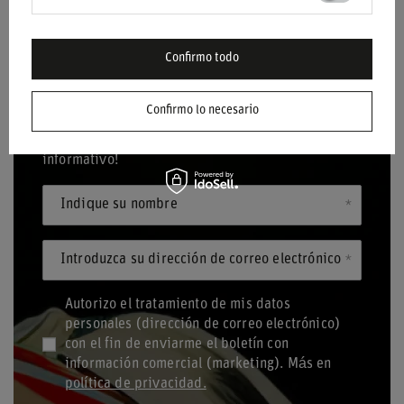
Confirmo todo
BOLETÍN
Confirmo lo necesario
¡Mantente al día y suscríbete a nuestro boletín
informativo!
Indique su nombre
Introduzca su dirección de correo electrónico
Autorizo el tratamiento de mis datos
personales (dirección de correo electrónico)
con el fin de enviarme el boletín con
información comercial (marketing). Más en
política de privacidad.