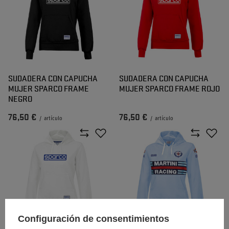
SUDADERA CON CAPUCHA
SUDADERA CON CAPUCHA
MUJER SPARCO FRAME
MUJER SPARCO FRAME ROJO
NEGRO
76,50 €
76,50 €
/
artículo
/
artículo
Configuración de consentimientos