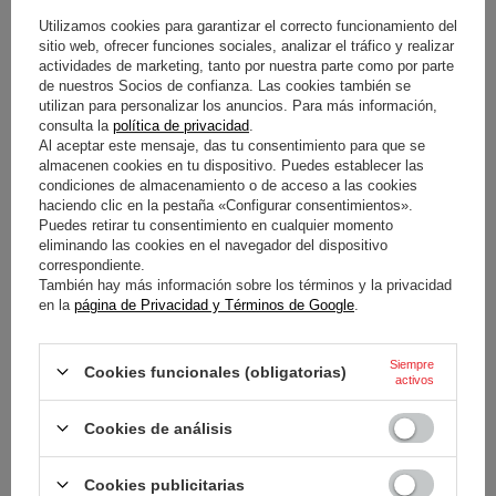
SUDADERA CON CAPUCHA
SUDADERA CON CAPUCHA
Utilizamos cookies para garantizar el correcto funcionamiento del
MUJER SPARCO ORIGINAL
MUJER SPARCO MARTINI
sitio web, ofrecer funciones sociales, analizar el tráfico y realizar
BLANCO
AZUL CELESTE
actividades de marketing, tanto por nuestra parte como por parte
de nuestros Socios de confianza. Las cookies también se
76,50 €
123,00 €
utilizan para personalizar los anuncios. Para más información,
/
artículo
/
artículo
consulta la
política de privacidad
.
Al aceptar este mensaje, das tu consentimiento para que se
almacenen cookies en tu dispositivo. Puedes establecer las
condiciones de almacenamiento o de acceso a las cookies
haciendo clic en la pestaña «Configurar consentimientos».
Puedes retirar tu consentimiento en cualquier momento
eliminando las cookies en el navegador del dispositivo
correspondiente.
También hay más información sobre los términos y la privacidad
en la
página de Privacidad y Términos de Google
.
SUDADERA CON CAPUCHA
Siempre
Cookies funcionales (obligatorias)
MUJER SPARCO MARTINI
activos
BLANCO
Cookies de análisis
123,00 €
/
artículo
Cookies publicitarias