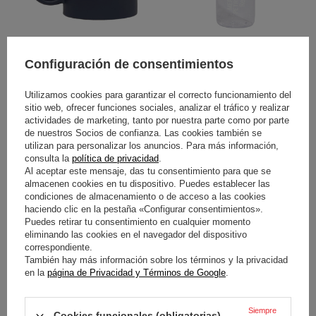
TAZA CERÁMICA RED BULL
BIDÓN MERCEDES AMG F1
Configuración de consentimientos
RACING F1 MAX
BLUE WONDER 2026
VERSTAPPEN LOGO 2026
Utilizamos cookies para garantizar el correcto funcionamiento del
sitio web, ofrecer funciones sociales, analizar el tráfico y realizar
20,70 €
20,70 €
/
artículo
/
artículo
actividades de marketing, tanto por nuestra parte como por parte
de nuestros Socios de confianza. Las cookies también se
utilizan para personalizar los anuncios. Para más información,
consulta la
política de privacidad
.
Al aceptar este mensaje, das tu consentimiento para que se
almacenen cookies en tu dispositivo. Puedes establecer las
condiciones de almacenamiento o de acceso a las cookies
haciendo clic en la pestaña «Configurar consentimientos».
Puedes retirar tu consentimiento en cualquier momento
eliminando las cookies en el navegador del dispositivo
correspondiente.
OPORTUNIDAD
También hay más información sobre los términos y la privacidad
en la
página de Privacidad y Términos de Google
.
TAZA DE CERÁMICA SPARCO
TAZA DE VIAJE MCLAREN F1
MARTINI RACING
2026 GRIS
Siempre
Cookies funcionales (obligatorias)