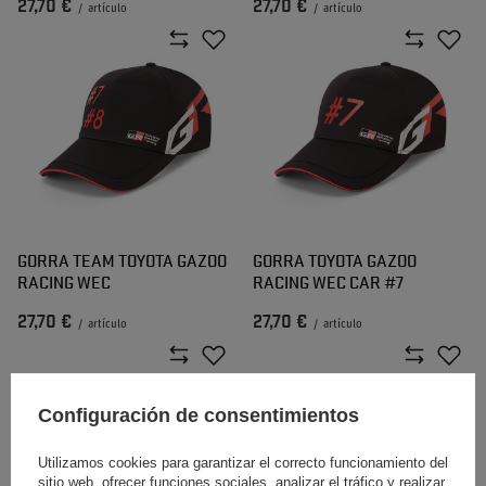
27,70 €
27,70 €
/
artículo
/
artículo
GORRA TEAM TOYOTA GAZOO
GORRA TOYOTA GAZOO
RACING WEC
RACING WEC CAR #7
27,70 €
27,70 €
/
artículo
/
artículo
Configuración de consentimientos
Utilizamos cookies para garantizar el correcto funcionamiento del
sitio web, ofrecer funciones sociales, analizar el tráfico y realizar