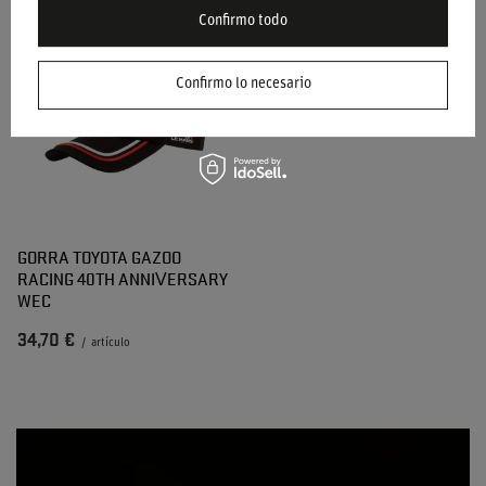
27,70 €
32,30 €
/
artículo
/
artículo
Confirmo todo
Confirmo lo necesario
GORRA TOYOTA GAZOO
RACING 40TH ANNIVERSARY
WEC
34,70 €
/
artículo