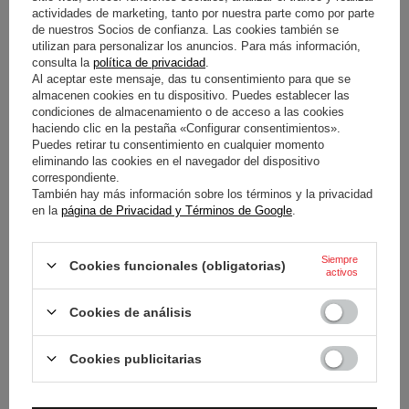
actividades de marketing, tanto por nuestra parte como por parte
de nuestros Socios de confianza. Las cookies también se
utilizan para personalizar los anuncios. Para más información,
consulta la
política de privacidad
.
GORRA TOYOTA GAZOO
GORRA TOYOTA GAZOO
Al aceptar este mensaje, das tu consentimiento para que se
RACING WEC CAR #8
RACING CHAMPIONS
almacenen cookies en tu dispositivo. Puedes establecer las
condiciones de almacenamiento o de acceso a las cookies
27,70 €
27,70 €
haciendo clic en la pestaña «Configurar consentimientos».
/
artículo
/
artículo
Puedes retirar tu consentimiento en cualquier momento
eliminando las cookies en el navegador del dispositivo
correspondiente.
También hay más información sobre los términos y la privacidad
en la
página de Privacidad y Términos de Google
.
Siempre
Cookies funcionales (obligatorias)
activos
Cookies de análisis
GORRO DE PESCADOR TOYOTA
GORRA TEAM TOYOTA GAZOO
GAZOO RACING GR
RACING WRT PLATEADA
Cookies publicitarias
REVERSIBLE