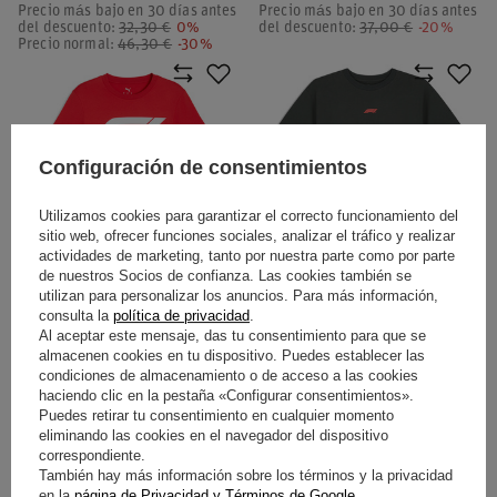
Precio más bajo en 30 días antes
Precio más bajo en 30 días antes
del descuento:
32,30 €
0%
del descuento:
37,00 €
-20%
Precio normal:
46,30 €
-30%
Configuración de consentimientos
Utilizamos cookies para garantizar el correcto funcionamiento del
sitio web, ofrecer funciones sociales, analizar el tráfico y realizar
actividades de marketing, tanto por nuestra parte como por parte
de nuestros Socios de confianza. Las cookies también se
CAMISETA DE HOMBRE LOGO
CAMISETA DE HOMBRE RDW
utilizan para personalizar los anuncios. Para más información,
consulta la
política de privacidad
.
FORMULA 1 2026 ROJO
GRAPHIC FORMULA 1 2026
Al aceptar este mensaje, das tu consentimiento para que se
NEGRO
almacenen cookies en tu dispositivo. Puedes establecer las
condiciones de almacenamiento o de acceso a las cookies
30,00 €
34,70 €
/
artículo
/
artículo
haciendo clic en la pestaña «Configurar consentimientos».
Puedes retirar tu consentimiento en cualquier momento
eliminando las cookies en el navegador del dispositivo
correspondiente.
También hay más información sobre los términos y la privacidad
en la
página de Privacidad y Términos de Google
.