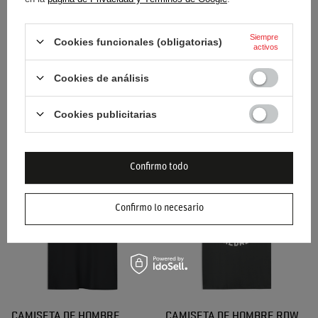
Siempre
Cookies funcionales (obligatorias)
activos
Cookies de análisis
CAMISETA DE HOMBRE
CAMISETA DE HOMBRE
RACING LINE FORMULA 1
RACING LINE FORMULA 1
Cookies publicitarias
2026 BLANCO
2026 ROJO
34,70 €
34,70 €
/
artículo
/
artículo
Confirmo todo
Confirmo lo necesario
CAMISETA DE HOMBRE
CAMISETA DE HOMBRE RDW