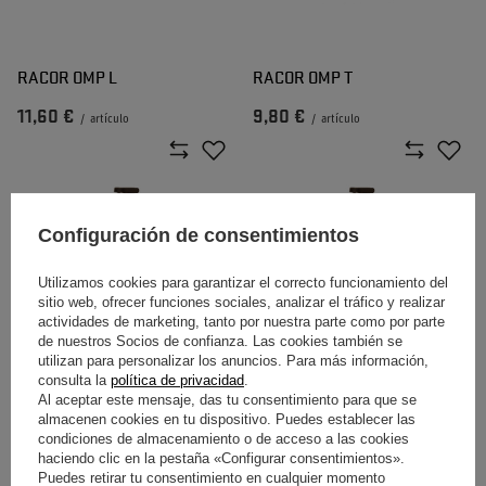
RACOR OMP L
RACOR OMP T
11,60 €
9,80 €
/
artículo
/
artículo
Configuración de consentimientos
Utilizamos cookies para garantizar el correcto funcionamiento del
sitio web, ofrecer funciones sociales, analizar el tráfico y realizar
actividades de marketing, tanto por nuestra parte como por parte
de nuestros Socios de confianza. Las cookies también se
utilizan para personalizar los anuncios. Para más información,
RACOR OMP T
RACOR OMP T
consulta la
política de privacidad
.
Al aceptar este mensaje, das tu consentimiento para que se
12,80 €
9,50 €
/
artículo
/
artículo
almacenen cookies en tu dispositivo. Puedes establecer las
condiciones de almacenamiento o de acceso a las cookies
haciendo clic en la pestaña «Configurar consentimientos».
Puedes retirar tu consentimiento en cualquier momento