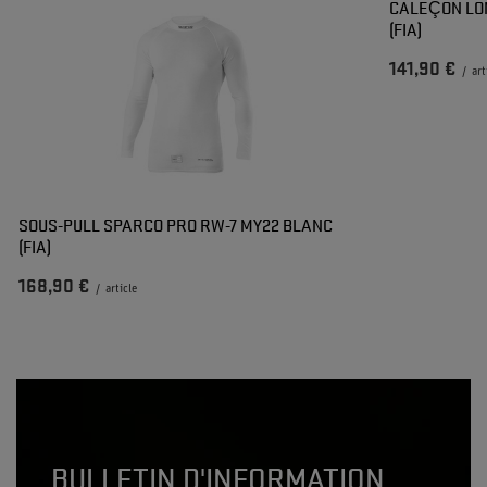
CALEÇON LO
(FIA)
141,90 €
/
art
SOUS-PULL SPARCO PRO RW-7 MY22 BLANC
(FIA)
168,90 €
/
article
BULLETIN D'INFORMATION