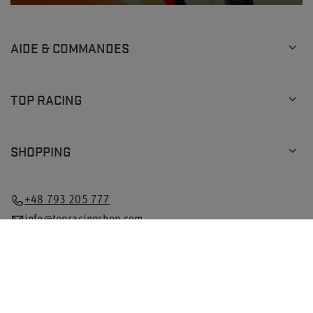
AIDE & COMMANDES
TOP RACING
SHOPPING
+48 793 205 777
info@topracingshop.com
Dans la boutique, nous indiquons les prix bruts (TVA
comprise).
Taux de TVA pour les consommateurs nationaux:
Poland
.