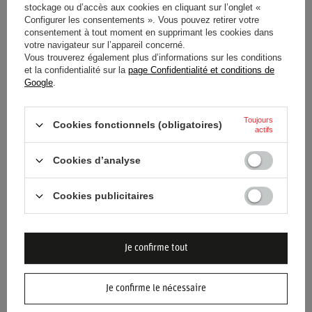
stockage ou d’accès aux cookies en cliquant sur l’onglet «
Approbation
Agrément FIA
Configurer les consentements ». Vous pouvez retirer votre
consentement à tout moment en supprimant les cookies dans
votre navigateur sur l’appareil concerné.
Couleur
Blanc
Vous trouverez également plus d’informations sur les conditions
et la confidentialité sur la
page Confidentialité et conditions de
Genre
Mâle
Unisex
Google
.
Groupe d'âge
Adultes
Toujours
Cookies fonctionnels (obligatoires)
actifs
Matériel
Autre
Cookies d’analyse
Marque
Sparco
Cookies publicitaires
Je confirme tout
BESOIN D'AIDE ? AVEZ-VOUS DES
Je confirme le nécessaire