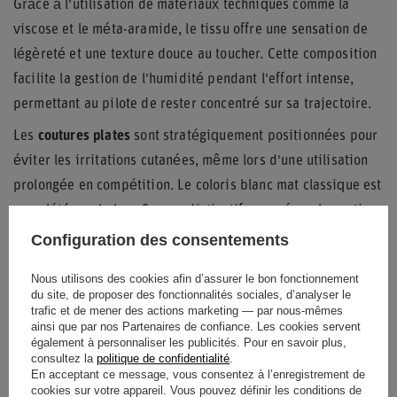
Grâce à l'utilisation de matériaux techniques comme la
viscose et le méta-aramide, le tissu offre une sensation de
légèreté et une texture douce au toucher. Cette composition
facilite la gestion de l'humidité pendant l'effort intense,
permettant au pilote de rester concentré sur sa trajectoire.
Les
coutures plates
sont stratégiquement positionnées pour
éviter les irritations cutanées, même lors d'une utilisation
prolongée en compétition. Le coloris blanc mat classique est
complété par le logo Sparco distinctif apposé sur la partie
frontale, affirmant l'identité racing de cet accessoire de
Configuration des consentements
performance.
Nous utilisons des cookies afin d’assurer le bon fonctionnement
du site, de proposer des fonctionnalités sociales, d’analyser le
trafic et de mener des actions marketing — par nous-mêmes
ainsi que par nos Partenaires de confiance. Les cookies servent
État
Nouveaux produits
également à personnaliser les publicités. Pour en savoir plus,
consultez la
politique de confidentialité
.
En acceptant ce message, vous consentez à l’enregistrement de
Catégorie
Sous-vêtements rallye
cookies sur votre appareil. Vous pouvez définir les conditions de