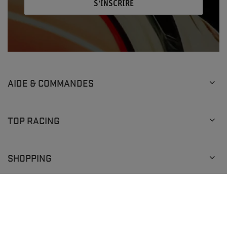
S'INSCRIRE
AIDE & COMMANDES
TOP RACING
SHOPPING
+48 793 205 777
info@topracingshop.com