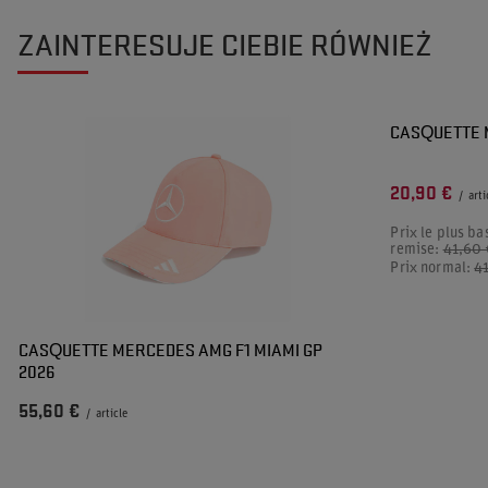
ZAINTERESUJE CIEBIE RÓWNIEŻ
PROMOTION
CASQUETTE 
20,90 €
/
arti
Prix le plus ba
remise:
41,60 
Prix normal:
4
CASQUETTE MERCEDES AMG F1 MIAMI GP
2026
55,60 €
/
article