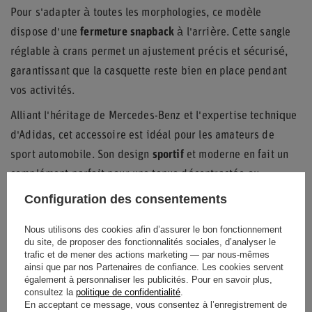
Pour s'adapter à toutes les morphologies, ce modèle
dispose d'une
fermeture snapback
à l'arrière. Cette sangle
réglable à crans permet un ajustement précis et sécurisé,
garantissant que la casquette reste bien en place pendant
vos activités.
Alliant l'héritage de Mercedes-Benz et l'expertise technique
d'Adidas, cet accessoire est idéal pour les amateurs de
sport automobile. Son design
sportif
et moderne en fait un
complément parfait pour une tenue décontractée ou
streetwear.
Configuration des consentements
Nous utilisons des cookies afin d’assurer le bon fonctionnement
du site, de proposer des fonctionnalités sociales, d’analyser le
Entité responsable de ce
trafic et de mener des actions marketing — par nous-mêmes
ADIDAS
Lire la suite
ainsi que par nos Partenaires de confiance. Les cookies servent
produit dans l'UE
également à personnaliser les publicités. Pour en savoir plus,
consultez la
politique de confidentialité
.
État
Nouveaux produits
En acceptant ce message, vous consentez à l’enregistrement de