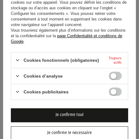
cookies sur votre appareil. Vous pouvez définir les conditions de
stockage ou d’accès aux cookies en cliquant sur l’onglet «
Catégorie
Casquettes de baseball
Configurer les consentements ». Vous pouvez retirer votre
consentement à tout moment en supprimant les cookies dans
Couleur
Vert
votre navigateur sur l’appareil concerné.
Vous trouverez également plus d’informations sur les conditions
et la confidentialité sur la
page Confidentialité et conditions de
Groupe d'âge
Adultes
Google
.
Marque
Mercedes AMG Petronas F1
Toujours
Cookies fonctionnels (obligatoires)
Team
actifs
Genre
Unisex
Cookies d’analyse
Matériel
Polyester
Cookies publicitaires
Je confirme tout
Je confirme le nécessaire
BESOIN D'AIDE ? AVEZ-VOUS DES