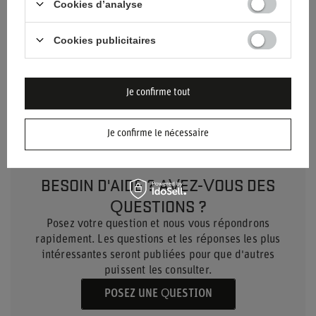
Cookies d’analyse
Couleur
Blanc
Bleu
Cookies publicitaires
Genre
Unisex
Matériel
Viscose
Lin
Coton
Je confirme tout
Je confirme le nécessaire
BESOIN D'AIDE ? AVEZ-VOUS DES
QUESTIONS ?
Posez votre question et nous vous répondrons
rapidement. Les questions et les réponses les plus
intéressantes seront publiées pour que d'autres
puissent les consulter.
POSEZ UNE QUESTION