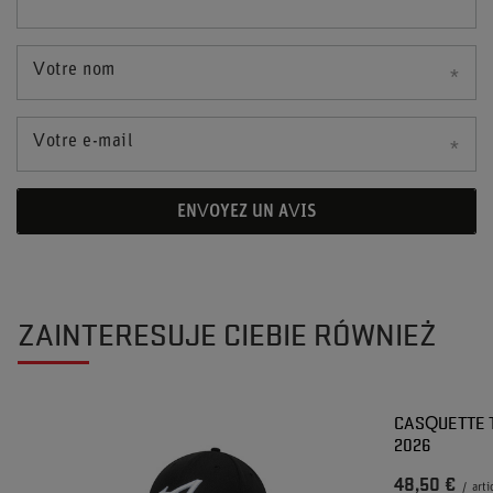
Votre nom
Votre e-mail
ENVOYEZ UN AVIS
ZAINTERESUJE CIEBIE RÓWNIEŻ
CASQUETTE T
2026
48,50 €
/
arti