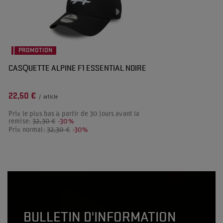
PROMOTION
CASQUETTE ALPINE F1 ESSENTIAL NOIRE
22,50 €
/
article
Prix le plus bas à partir de 30 jours avant la
remise:
32,30 €
-30%
Prix normal:
32,30 €
-30%
BULLETIN D'INFORMATION