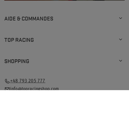
AIDE & COMMANDES
TOP RACING
SHOPPING
+48 793 205 777
info@topracingshop.com
Dans la boutique, nous indiquons les prix bruts (TVA
comprise).
Taux de TVA pour les consommateurs nationaux:
Pologne
.