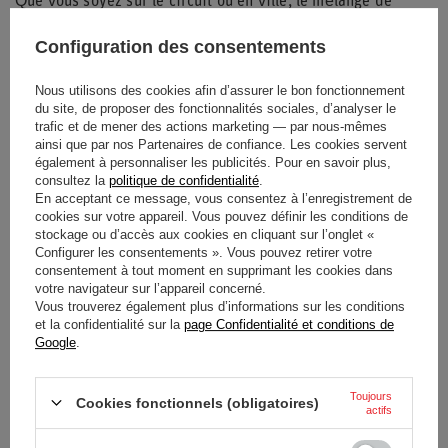
Que vous soyez sur le circuit ou en ville, le mélange de
couleurs blanc et bleu denim offre une polyvalence de style
Configuration des consentements
exceptionnelle. La fermeture
Stretch-Snap
garantit un
maintien sûr et confortable, idéal pour supporter votre
Nous utilisons des cookies afin d’assurer le bon fonctionnement
du site, de proposer des fonctionnalités sociales, d’analyser le
écurie favorite dans toutes les conditions.
trafic et de mener des actions marketing — par nous-mêmes
ainsi que par nos Partenaires de confiance. Les cookies servent
également à personnaliser les publicités. Pour en savoir plus,
consultez la
politique de confidentialité
.
En acceptant ce message, vous consentez à l’enregistrement de
Entité responsable de ce
New Era Cap
cookies sur votre appareil. Vous pouvez définir les conditions de
produit dans l'UE
Company
Lire la suite
stockage ou d’accès aux cookies en cliquant sur l’onglet «
Configurer les consentements ». Vous pouvez retirer votre
État
Nouveaux produits
consentement à tout moment en supprimant les cookies dans
votre navigateur sur l’appareil concerné.
Vous trouverez également plus d’informations sur les conditions
Catégorie
Casquettes de baseball
et la confidentialité sur la
page Confidentialité et conditions de
Google
.
Groupe d'âge
Adultes
Toujours
Cookies fonctionnels (obligatoires)
Marque
Alpine F1
actifs