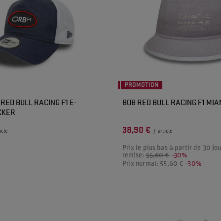
PROMOTION
RED BULL RACING F1 E-
BOB RED BULL RACING F1 MIA
CKER
38,90 €
icle
/
article
Prix le plus bas à partir de 30 jou
remise:
55,60 €
-30%
Prix normal:
55,60 €
-30%