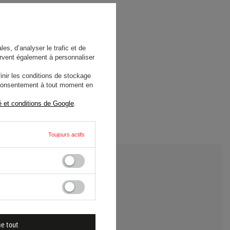
es, d’analyser le trafic et de
rvent également à personnaliser
nir les conditions de stockage
e consentement à tout moment en
é et conditions de Google
.
Toujours actifs
 UNE QUESTION
me tout