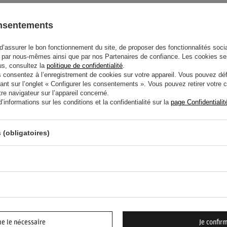
orme éprouvée signée par un fabricant de
onsentements
d’assurer le bon fonctionnement du site, de proposer des fonctionnalités social
'un port prolongé, dans toutes les situations.
par nous-mêmes ainsi que par nos Partenaires de confiance. Les cookies se
lus, consultez la
politique de confidentialité
.
nts tours de tête - sans essayage nécessaire.
onsentez à l’enregistrement de cookies sur votre appareil. Vous pouvez défi
rait distinctif de cette édition de la collection
ant sur l’onglet « Configurer les consentements ». Vous pouvez retirer votr
e navigateur sur l’appareil concerné.
informations sur les conditions et la confidentialité sur la
page Confidentialit
 (obligatoires)
IDE ? AVEZ-VOUS DES
 ?
POSEZ
n et nous vous répondrons rapidement. Les questions
plus intéressantes seront publiées pour que d'autres
me le nécessaire
Je confir