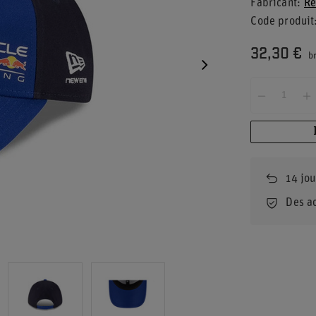
Fabricant
Re
Code produit
32,30 €
br
14
jou
Des a