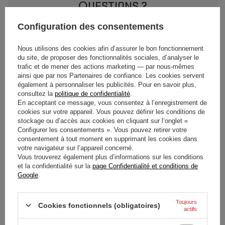
QUESTIONS ?
Posez votre question et nous vous répondrons
Configuration des consentements
rapidement. Les questions et les réponses les plus
intéressantes seront publiées pour que d'autres
Nous utilisons des cookies afin d’assurer le bon fonctionnement
puissent les consulter.
du site, de proposer des fonctionnalités sociales, d’analyser le
trafic et de mener des actions marketing — par nous-mêmes
POSEZ UNE QUESTION
ainsi que par nos Partenaires de confiance. Les cookies servent
également à personnaliser les publicités. Pour en savoir plus,
consultez la
politique de confidentialité
.
En acceptant ce message, vous consentez à l’enregistrement de
cookies sur votre appareil. Vous pouvez définir les conditions de
stockage ou d’accès aux cookies en cliquant sur l’onglet «
Configurer les consentements ». Vous pouvez retirer votre
consentement à tout moment en supprimant les cookies dans
DONNEZ VOTRE AVIS
votre navigateur sur l’appareil concerné.
Vous trouverez également plus d’informations sur les conditions
et la confidentialité sur la
page Confidentialité et conditions de
Google
.
Votre évaluation:
5/5
Toujours
Cookies fonctionnels (obligatoires)
actifs