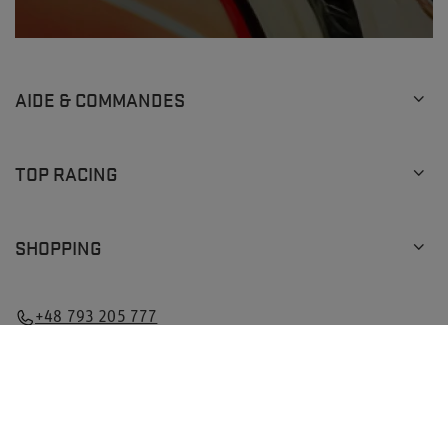
AIDE & COMMANDES
TOP RACING
SHOPPING
+48 793 205 777
info@topracingshop.com
Dans la boutique, nous indiquons les prix bruts (TVA