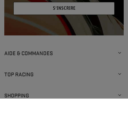
S'INSCRIRE
AIDE & COMMANDES
TOP RACING
SHOPPING
+48 793 205 777
info@topracingshop.com