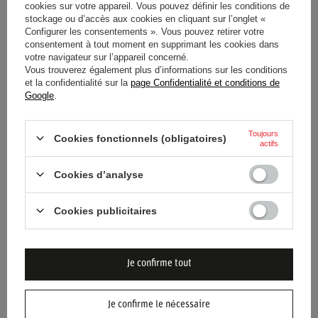
cookies sur votre appareil. Vous pouvez définir les conditions de
Catégorie
Casquettes de baseball
stockage ou d’accès aux cookies en cliquant sur l’onglet «
Configurer les consentements ». Vous pouvez retirer votre
Couleur
Multicolore
consentement à tout moment en supprimant les cookies dans
votre navigateur sur l’appareil concerné.
Vous trouverez également plus d’informations sur les conditions
Groupe d'âge
Adultes
et la confidentialité sur la
page Confidentialité et conditions de
Google
.
Conducteur
Fernando Alonso
Toujours
Cookies fonctionnels (obligatoires)
Marque
Aston Martin
actifs
Genre
Unisex
Cookies d’analyse
Matériel
Polyester
Cookies publicitaires
Je confirme tout
Je confirme le nécessaire