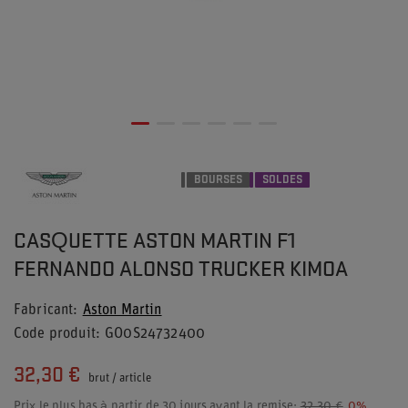
BOURSES
SOLDES
CASQUETTE ASTON MARTIN F1
FERNANDO ALONSO TRUCKER KIMOA
Fabricant
Aston Martin
Code produit
GO0S24732400
32,30 €
brut
/
article
Prix le plus bas à partir de 30 jours avant la remise:
32,30 €
0%