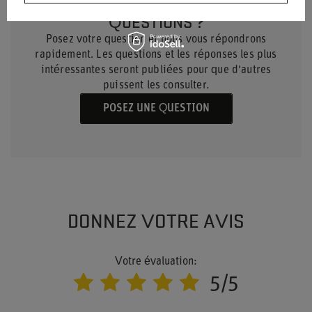
BESOIN D'AIDE ? AVEZ-VOUS DES
QUESTIONS ?
Posez votre question et nous vous répondrons
rapidement. Les questions et les réponses les plus
intéressantes seront publiées pour que d'autres
puissent les consulter.
POSEZ UNE QUESTION
DONNEZ VOTRE AVIS
Votre évaluation:
5/5