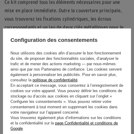
Ce kit comprend tous les éléments nécessaires pour une
mise en place immédiate. Outre la couverture principale,
vous trouverez les fixations cylindriques, les écrous
correspondants et un jeu de deux clés métalliques pour le
verrouillage.
Configuration des consentements
Le contraste entre l'anneau extérieur mat et le centre
Nous utilisons des cookies afin d’assurer le bon fonctionnement
brillant apporte une touche visuelle distinctive. Ce
du site, de proposer des fonctionnalités sociales, d’analyser le
composant combine l'aspect pratique d'un bouchon sécurisé
trafic et de mener des actions marketing — par nous-mêmes
ainsi que par nos Partenaires de confiance. Les cookies servent
avec l'esthétique des pièces de compétition automobile
également à personnaliser les publicités. Pour en savoir plus,
consultez la
politique de confidentialité
.
professionnelles.
En acceptant ce message, vous consentez à l’enregistrement de
cookies sur votre appareil. Vous pouvez définir les conditions de
stockage ou d’accès aux cookies en cliquant sur l’onglet «
Configurer les consentements ». Vous pouvez retirer votre
État
Nouveaux produits
consentement à tout moment en supprimant les cookies dans
votre navigateur sur l’appareil concerné.
Vous trouverez également plus d’informations sur les conditions
Catégorie
Accessoires de voiture
et la confidentialité sur la
page Confidentialité et conditions de
Google
.