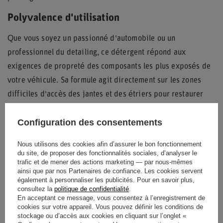
Polyvalence d'utilisation
Que vous soyez un passionné d'automobile ou un
professionnel du detailing, ce détergent répond aux
exigences de propreté des composants les plus exposés de
votre véhicule. Sa formule agit directement sur les zones
difficiles d'accès des jantes et des étriers pour restaurer
l'aspect visuel de votre système de freinage.
Configuration des consentements
L'utilisation régulière de ce nettoyant
OMP FINE WHEELS
aide à prévenir l'incrustation définitive des particules
Nous utilisons des cookies afin d’assurer le bon fonctionnement
du site, de proposer des fonctionnalités sociales, d’analyser le
métalliques chaudes issues du freinage, facilitant ainsi
trafic et de mener des actions marketing — par nous-mêmes
l'entretien futur de vos roues.
ainsi que par nos Partenaires de confiance. Les cookies servent
également à personnaliser les publicités. Pour en savoir plus,
consultez la
politique de confidentialité
.
En acceptant ce message, vous consentez à l’enregistrement de
cookies sur votre appareil. Vous pouvez définir les conditions de
État
Nouveaux produits
stockage ou d’accès aux cookies en cliquant sur l’onglet «