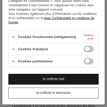
Configurer les consentements ». Vous pouvez retirer votre
Catégorie
Accessoires de voiture
consentement à tout moment en supprimant les cookies dans
votre navigateur sur l’appareil concerné.
Vous trouverez également plus d’informations sur les conditions
Accessoires de voiture
Accessoires techniques
et la confidentialité sur la
page Confidentialité et conditions de
Google
.
Couleur
Noir
Toujours
Cookies fonctionnels (obligatoires)
Genre
Unisex
actifs
Cookies d’analyse
Marque
OMP Racing
Cookies publicitaires
Je confirme tout
BESOIN D'AIDE ? AVEZ-VOUS DES
Je confirme le nécessaire
QUESTIONS ?
Posez votre question et nous vous répondrons
rapidement. Les questions et les réponses les plus