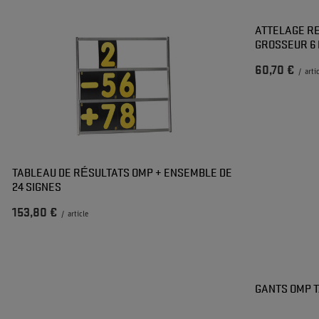
ATTELAGE R
GROSSEUR 6
60,70 €
/
arti
TABLEAU DE RÉSULTATS OMP + ENSEMBLE DE
24 SIGNES
153,80 €
/
article
GANTS OMP T