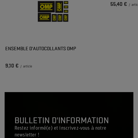
55,40 €
/
arti
ENSEMBLE D'AUTOCOLLANTS OMP
9,10 €
/
article
BULLETIN D'INFORMATION
Restez informé(e) et inscrivez-vous à notre
newsletter !