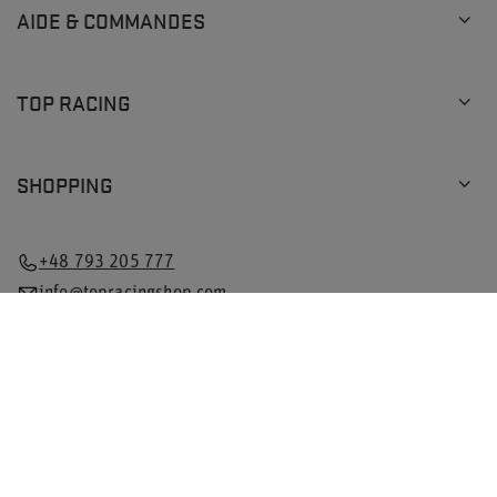
AIDE & COMMANDES
TOP RACING
SHOPPING
+48 793 205 777
info@topracingshop.com
Dans la boutique, nous indiquons les prix bruts (TVA
comprise).
Taux de TVA pour les consommateurs nationaux:
Poland
.