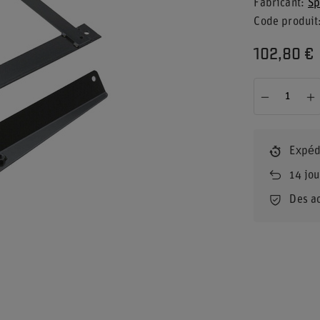
Fabricant
Sp
Code produit
102,80 €
Expéd
14
jou
Des a