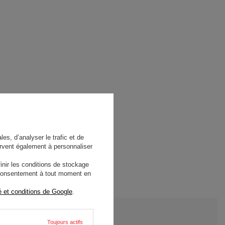
es, d’analyser le trafic et de
rvent également à personnaliser
nir les conditions de stockage
e consentement à tout moment en
é et conditions de Google
.
Toujours actifs