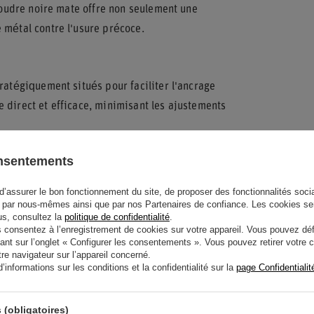
 poudre noire mate offre non seulement une
 métal contre l'usure précoce.
ratégiquement situés pour faciliter l'ancrage
 direct et efficace, minimisant les ajustements
ate et un soutien structurel supplémentaire
onsentements
es propriétaires d'Alfa Romeo souhaitant allier
 de sessions sur piste ou de conduite
d’assurer le bon fonctionnement du site, de proposer des fonctionnalités social
par nous-mêmes ainsi que par nos Partenaires de confiance. Les cookies se
lus, consultez la
politique de confidentialité
.
onsentez à l’enregistrement de cookies sur votre appareil. Vous pouvez défi
ant sur l’onglet « Configurer les consentements ». Vous pouvez retirer votr
e navigateur sur l’appareil concerné.
informations sur les conditions et la confidentialité sur la
page Confidentialit
 (obligatoires)