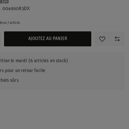
arco
00499083DX
brut
/
article
AJOUTEZ AU PANIER
ition
le mardi
(6 articles en stock)
rs pour un retour facile
chats sûrs