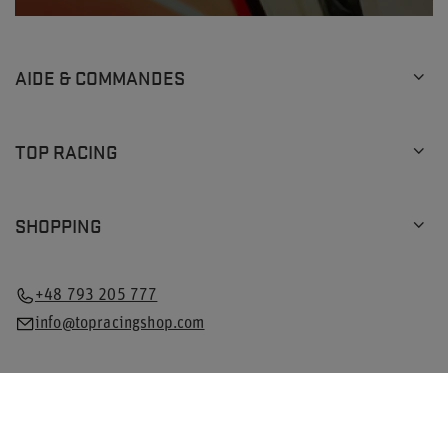
AIDE & COMMANDES
TOP RACING
SHOPPING
+48 793 205 777
info@topracingshop.com
Dans la boutique, nous indiquons les prix bruts (TVA
comprise).