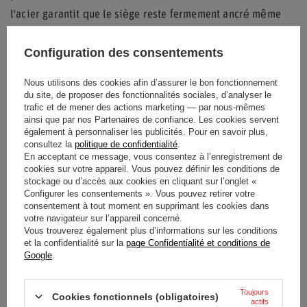
l'acier garantit que le siège reste fermement ancré même
sous des contraintes physiques importantes.
Configuration des consentements
Le
montage Sparco
est un élément essentiel pour tout
conducteur souhaitant installer des sièges baquets tout en
Nous utilisons des cookies afin d’assurer le bon fonctionnement
du site, de proposer des fonctionnalités sociales, d’analyser le
respectant les spécifications techniques du constructeur
trafic et de mener des actions marketing — par nous-mêmes
Ford. Sa robustesse en fait un choix privilégié pour les
ainsi que par nos Partenaires de confiance. Les cookies servent
également à personnaliser les publicités. Pour en savoir plus,
environnements de garage et de préparation automobile.
consultez la
politique de confidentialité
.
En acceptant ce message, vous consentez à l’enregistrement de
cookies sur votre appareil. Vous pouvez définir les conditions de
stockage ou d’accès aux cookies en cliquant sur l’onglet «
Configurer les consentements ». Vous pouvez retirer votre
Voiture
FORD
consentement à tout moment en supprimant les cookies dans
votre navigateur sur l’appareil concerné.
Version voiture
RBT
Vous trouverez également plus d’informations sur les conditions
et la confidentialité sur la
page Confidentialité et conditions de
Google
.
Modèle de voiture
Fiesta Adapter
Ka Adapter
Annuaire
10/95 > 1999
2000 >
Toujours
Cookies fonctionnels (obligatoires)
actifs