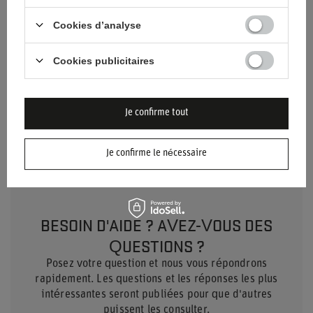
Marque
Sparco
Cookies d’analyse
Couleur
Noir
Cookies publicitaires
Matériel
Acier
Je confirme tout
Entraxe des vis
345 x 271 mm
Je confirme le nécessaire
BESOIN D'AIDE ? AVEZ-VOUS DES
QUESTIONS ?
Posez votre question et nous vous répondrons
rapidement. Les questions et les réponses les plus
intéressantes seront publiées pour que d'autres
puissent les consulter.