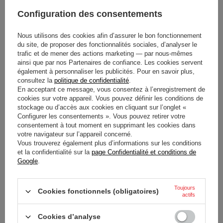
pensée pour résister à une utilisation régulière dans
Configuration des consentements
l'environnement exigeant des paddocks.
Nous utilisons des cookies afin d’assurer le bon fonctionnement
Le choix de la taille
Large
garantit une compatibilité
du site, de proposer des fonctionnalités sociales, d’analyser le
trafic et de mener des actions marketing — par nous-mêmes
parfaite avec les systèmes de gonflage intégrés de
ainsi que par nos Partenaires de confiance. Les cookies servent
dimensions similaires. C'est l'outil indispensable pour
également à personnaliser les publicités. Pour en savoir plus,
consultez la
politique de confidentialité
.
maintenir un
maintien personnalisé
tout au long de vos
En acceptant ce message, vous consentez à l’enregistrement de
compétitions ou journées de roulage.
cookies sur votre appareil. Vous pouvez définir les conditions de
stockage ou d’accès aux cookies en cliquant sur l’onglet «
Configurer les consentements ». Vous pouvez retirer votre
consentement à tout moment en supprimant les cookies dans
votre navigateur sur l’appareil concerné.
État
Nouveaux produits
Vous trouverez également plus d’informations sur les conditions
et la confidentialité sur la
page Confidentialité et conditions de
Google
.
Catégorie
Casques
Couleur
Blanc
Toujours
Cookies fonctionnels (obligatoires)
actifs
Matériel
Autre
Cookies d’analyse