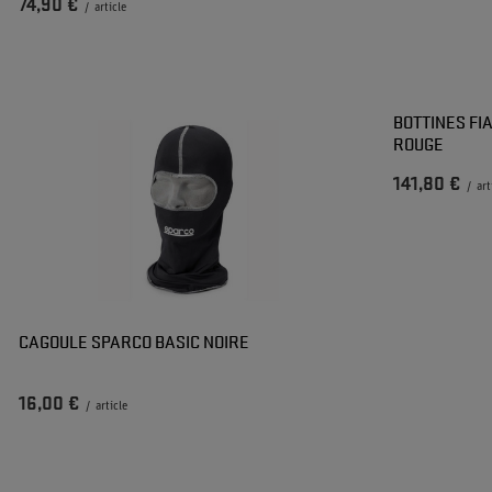
74,90 €
/
article
BOTTINES FI
ROUGE
141,80 €
/
art
CAGOULE SPARCO BASIC NOIRE
16,00 €
/
article