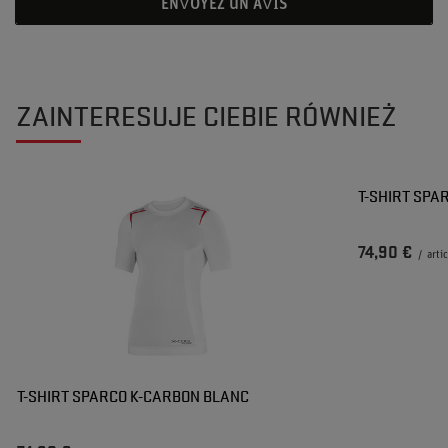
ENVOYEZ UN AVIS
ZAINTERESUJE CIEBIE RÓWNIEŻ
T-SHIRT SPA
74,90 €
/
arti
T-SHIRT SPARCO K-CARBON BLANC