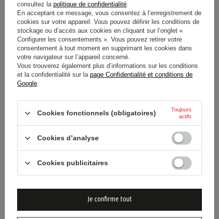
consultez la
politique de confidentialité
.
Catégorie
Sous-vêtements rallye
En acceptant ce message, vous consentez à l’enregistrement de
cookies sur votre appareil. Vous pouvez définir les conditions de
Approbation
Sans approbation
stockage ou d’accès aux cookies en cliquant sur l’onglet «
Configurer les consentements ». Vous pouvez retirer votre
consentement à tout moment en supprimant les cookies dans
Couleur
Noir
votre navigateur sur l’appareil concerné.
Vous trouverez également plus d’informations sur les conditions
et la confidentialité sur la
page Confidentialité et conditions de
Groupe d'âge
Adultes
Google
.
Marque
Sparco
Toujours
Cookies fonctionnels (obligatoires)
actifs
Genre
Unisex
Cookies d’analyse
Matériel
Polypropylène
Nylon (polyamide)
Cookies publicitaires
Élasthanne
Fibre de carbone
Je confirme tout