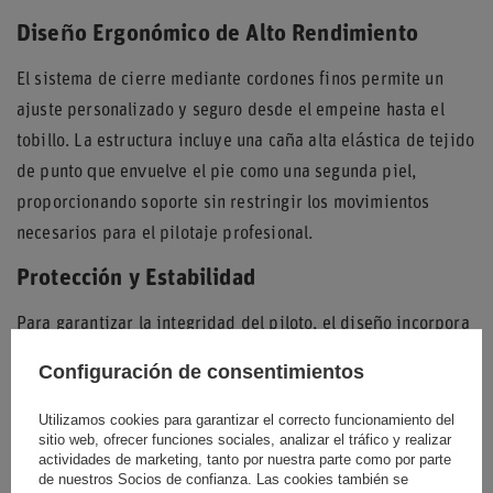
Diseño Ergonómico de Alto Rendimiento
El sistema de cierre mediante cordones finos permite un
ajuste personalizado y seguro desde el empeine hasta el
tobillo. La estructura incluye una caña alta elástica de tejido
de punto que envuelve el pie como una segunda piel,
proporcionando soporte sin restringir los movimientos
necesarios para el pilotaje profesional.
Protección y Estabilidad
Para garantizar la integridad del piloto, el diseño incorpora
elementos de protección adicionales integrados en la zona
Configuración de consentimientos
del talón. La puntera reforzada mantiene la estructura del
zapato frente al uso constante, mientras que el tirador
Utilizamos cookies para garantizar el correcto funcionamiento del
sitio web, ofrecer funciones sociales, analizar el tráfico y realizar
trasero facilita la colocación rápida de la bota. La suela
actividades de marketing, tanto por nuestra parte como por parte
delgada está específicamente diseñada para transmitir
de nuestros Socios de confianza. Las cookies también se