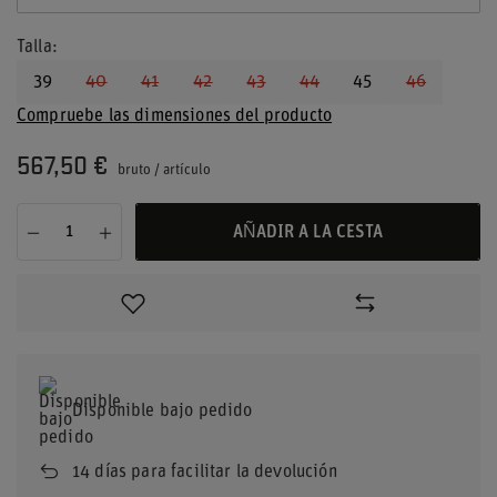
Talla
39
40
41
42
43
44
45
46
Compruebe las dimensiones del producto
567,50 €
bruto
/
artículo
AÑADIR A LA CESTA
Disponible bajo pedido
14
días para facilitar la devolución