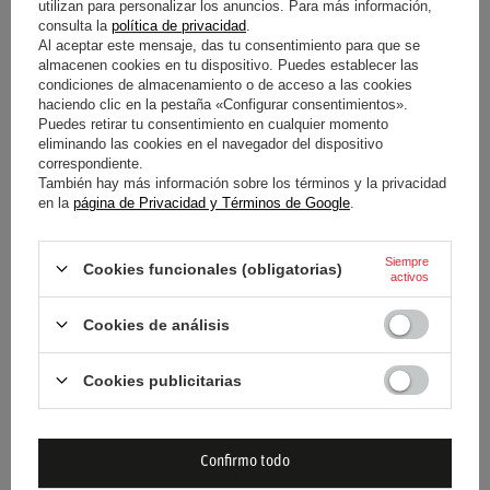
utilizan para personalizar los anuncios. Para más información,
cada vibración y respuesta del vehículo, permitiendo una
consulta la
política de privacidad
.
Al aceptar este mensaje, das tu consentimiento para que se
conducción técnica y precisa.
almacenen cookies en tu dispositivo. Puedes establecer las
condiciones de almacenamiento o de acceso a las cookies
haciendo clic en la pestaña «Configurar consentimientos».
Puedes retirar tu consentimiento en cualquier momento
Condición
Nuevo
eliminando las cookies en el navegador del dispositivo
correspondiente.
También hay más información sobre los términos y la privacidad
Categoría
Botas
en la
página de Privacidad y Términos de Google
.
Aprobación
Aprobación de la FIA
Siempre
Cookies funcionales (obligatorias)
activos
Color
Negro
Cookies de análisis
Grupo de edad
Adultos
Cookies publicitarias
Género
Masculino
Unisex
Material
Otro
Confirmo todo