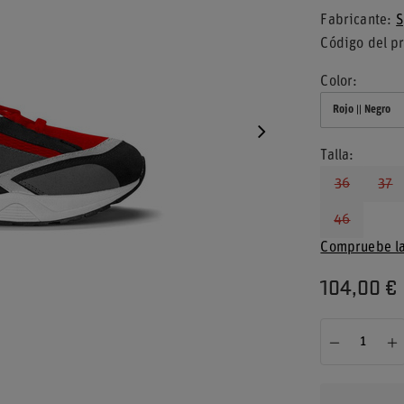
Fabricante
S
Código del p
Color
Rojo || Negro
Talla
36
37
46
Compruebe la
104,00 €