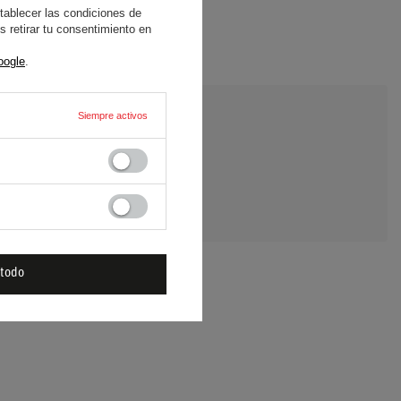
tablecer las condiciones de
 retirar tu consentimiento en
oogle
.
Siempre activos
E UNA PREGUNTA
 todo