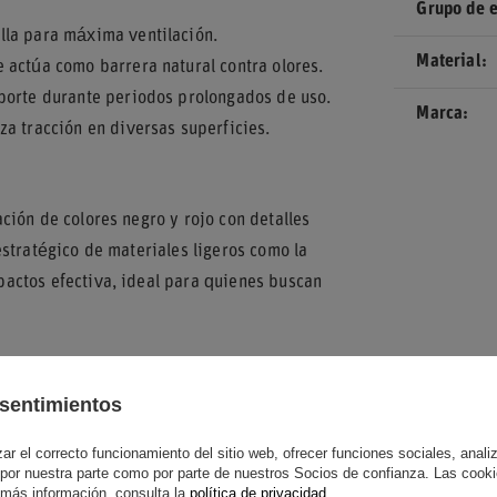
Grupo de 
la para máxima ventilación.
Material
 actúa como barrera natural contra olores.
porte durante periodos prolongados de uso.
Marca
a tracción en diversas superficies.
ión de colores negro y rojo con detalles
stratégico de materiales ligeros como la
actos efectiva, ideal para quienes buscan
sentimientos
tegran propiedades antibacterianas gracias a su
rador trasero en el talón, facilitan un ajuste
r el correcto funcionamiento del sitio web, ofrecer funciones sociales, analizar
entusiastas del automovilismo y usuarios de
 por nuestra parte como por parte de nuestros Socios de confianza. Las cooki
 más información, consulta la
política de privacidad
.