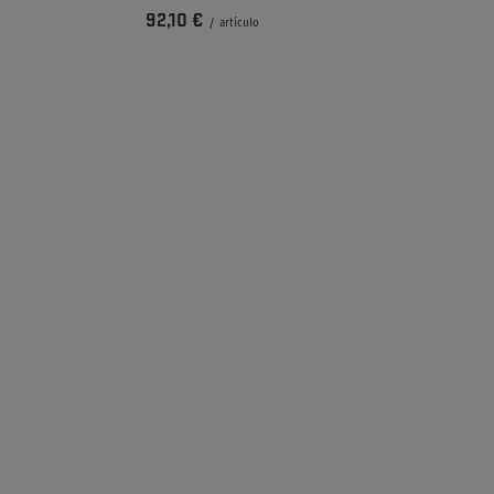
92,10 €
/
artículo