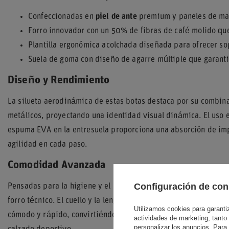
Confeccionadas en
piel de ante
premium y paneles de mal
Forro innovador con un 50% de fibras de café molido que
Plantilla ergonómica acolchada diseñada para ofrecer so
Suela de goma con diseño de agarre múltiple que garantiz
Diseño y Rendimiento
La silueta aerodinámica de estas botas destaca por su combinac
metálicos, proyectando una identidad visual dinámica. El uso e
espuma EVA en la entresuela proporciona una absorción de imp
agilidad en cada paso.
Comodidad Avanzada
Configuración de con
Pensadas para la higiene y el bienestar del pie, las S-LANE in
forro técnico. El cuello y la lengüeta acolchados, junto con el ti
Utilizamos cookies para garantiza
cómodo y rápido, convirtiéndolas en una opción versátil para 
actividades de marketing, tanto
personalizar los anuncios. Para