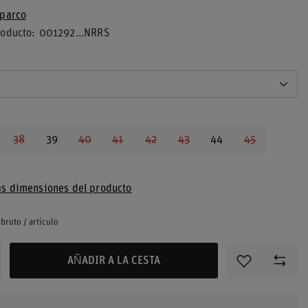
parco
roducto
001292...NRRS
38
39
40
41
42
43
44
45
s dimensiones del producto
bruto
/
artículo
AÑADIR A LA CESTA