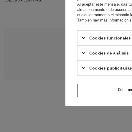
calzado deportivo.
Al aceptar este mensaje, das tu
almacenamiento o de acceso a la
cualquier momento eliminando la
También hay más información so
Cookies funcionales 
NECESITO A
Cookies de análisis
Haz tu pregunta y te
preguntas y respuesta
Cookies publicitarias
Confirmo