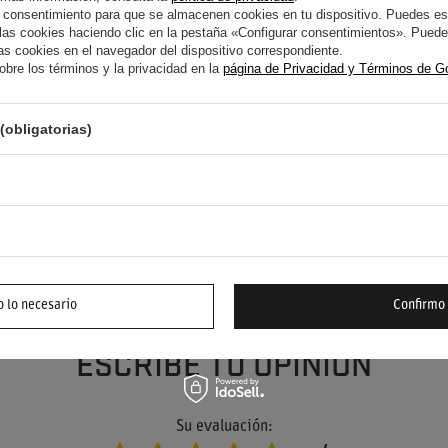
 consentimiento para que se almacenen cookies en tu dispositivo. Puedes es
s cookies haciendo clic en la pestaña «Configurar consentimientos». Puedes
s cookies en el navegador del dispositivo correspondiente.
bre los términos y la privacidad en la
página de Privacidad y Términos de G
(obligatorias)
YUDA? TIENE PREGUNTAS?
FORMUL
 responderemos inmediatamente, publicando las
s más interesantes para los demás.
 lo necesario
Confirmo
ESCRIBE TU OPINIÓN
Su evaluación: