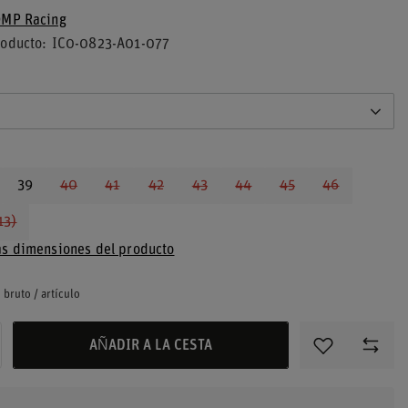
MP Racing
roducto
IC0-0823-A01-077
39
40
41
42
43
44
45
46
13)
s dimensiones del producto
bruto
/
artículo
AÑADIR A LA CESTA