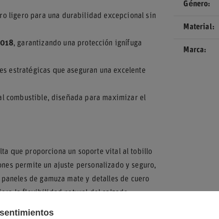
Género
o ligero para una durabilidad excepcional sin
Material
2018
, garantizando una protección ignífuga
Marca
es estratégicas que aseguran una excelente
y al combustible, diseñada para maximizar el
ta que proporciona un soporte vital al tobillo
dones permite un ajuste personalizado y seguro,
 paneles de gamuza mate y detalles de cuero
ora la flexibilidad natural del calzado.
sentimientos