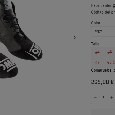
Fabricante
O
Código del p
Color
Negro
Talla
37
38
47
48 (
Compruebe la
269,00 €