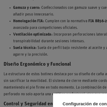
Gamuza y cuero:
Confeccionados con gamuza suave y cuer
añadir peso innecesario.
Homologación FIA:
Cumplen con la normativa
FIA 8856-
avanzada para competiciones oficiales.
Ventilación optimizada:
Incorporan perforaciones lateral
transpirabilidad durante sesiones intensas.
Suela técnica:
Suela de perfil bajo resistente al aceite 
agarre y la precisión.
Diseño Ergonómico y Funcional
La estructura de estos botines destaca por su diseño de caña al
sin sacrificar la movilidad. El sistema de cierre mediante cor
manteniendo el pie firme en todo momento. La combinación de
perforado no solo aporta una estética profesional, sino que mej
Configuración de con
Control y Seguridad en Pista