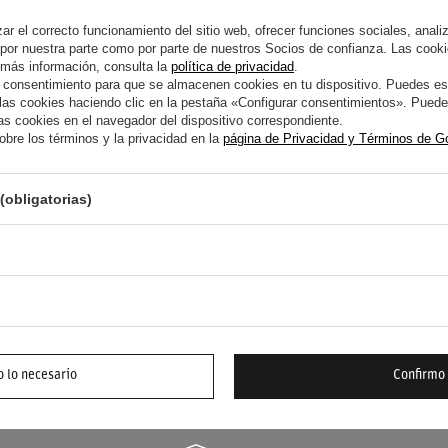
sde el refuerzo en la puntera para resistir la
r el correcto funcionamiento del sitio web, ofrecer funciones sociales, analizar
 por nuestra parte como por parte de nuestros Socios de confianza. Las cooki
s pedales al piloto. La etiqueta de
 más información, consulta la
política de privacidad
.
 consentimiento para que se almacenen cookies en tu dispositivo. Puedes es
 el uso en carreras profesionales. Estos
s cookies haciendo clic en la pestaña «Configurar consentimientos». Puedes
que priorice la seguridad técnica y el
s cookies en el navegador del dispositivo correspondiente.
bre los términos y la privacidad en la
página de Privacidad y Términos de G
(obligatorias)
YUDA? TIENE PREGUNTAS?
FORMUL
 responderemos inmediatamente, publicando las
s más interesantes para los demás.
 lo necesario
Confirmo