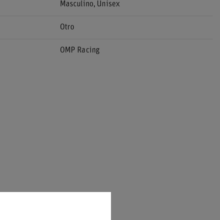
Masculino
Unisex
Otro
OMP Racing