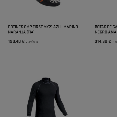
BOTINES OMP FIRST MY21 AZUL MARINO-
BOTAS DE C
NARANJA (FIA)
NEGRO-AMAR
190,40 €
314,30 €
/
artículo
/
a