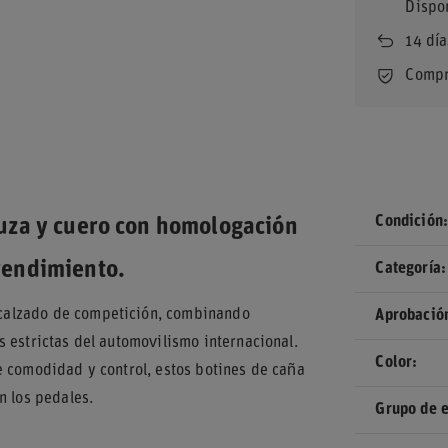
Dispo
14
día
Compr
Condición
uza y cuero con homologación
rendimiento.
Categoría
calzado de competición, combinando
Aprobació
 estrictas del automovilismo internacional.
Color
e comodidad y control, estos botines de caña
n los pedales.
Grupo de 