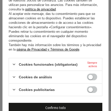
de nuestros Socios de confianza. Las cookies también se
asegura que, a pesar de sus propiedades
ignífugas
, el piloto
utilizan para personalizar los anuncios. Para más información,
consulta la
política de privacidad
.
mantenga una sensación de frescura y agilidad en todo
Al aceptar este mensaje, das tu consentimiento para que se
momento.
almacenen cookies en tu dispositivo. Puedes establecer las
condiciones de almacenamiento o de acceso a las cookies
haciendo clic en la pestaña «Configurar consentimientos».
Puedes retirar tu consentimiento en cualquier momento
eliminando las cookies en el navegador del dispositivo
Condición
Nuevo
correspondiente.
También hay más información sobre los términos y la privacidad
en la
página de Privacidad y Términos de Google
.
Categoría
Ropa interior de rally
Grupo de edad
Adultos
Siempre
Cookies funcionales (obligatorias)
activos
Material
Otro
Cookies de análisis
Marca
Sparco
Cookies publicitarias
Aprobación
FIA 8856-2018
Confirmo todo
Color
Blanco