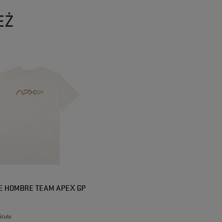
EŻ
E HOMBRE TEAM APEX GP
A
tículo