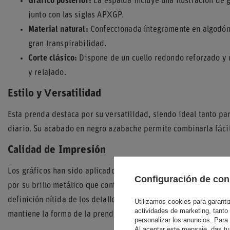
Gráfico posterior:
La espalda incluye una ilustración de
junto con las siglas APXGP.
Material natural:
Confeccionada íntegramente en algodón, 
gran transpirabilidad.
Corte clásico:
Dispone de un cuello redondo reforzado y
y relajado.
Estilo y Versatilidad
Esta prenda destaca por su versatilidad, siendo ideal tanto p
diario. Su acabado en negro azabache permite combinarla fácil
Calidad de Impresión
Los gráficos han sido aplicados mediante técnicas de serigrafía
Configuración de con
por su brillo metálico que contrasta con el tejido mate, mientr
definición nítida de los detalles del monoplaza.
El tejido de al
Utilizamos cookies para garantiza
actividades de marketing, tanto
mantiene la forma de la prenda tras el uso continuado.
personalizar los anuncios. Para
Al aceptar este mensaje, das tu