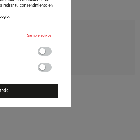
 retirar tu consentimiento en
oogle
.
Siempre activos
E UNA PREGUNTA
 todo