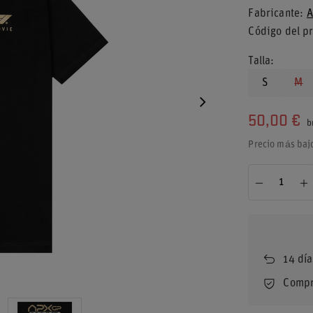
Fabricante
A
Código del p
Talla
S
M
50,00 €
b
Precio más baj
14
día
Compr