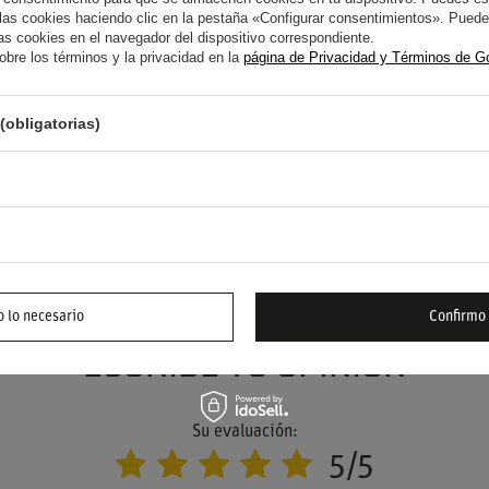
s cookies haciendo clic en la pestaña «Configurar consentimientos». Puedes
s cookies en el navegador del dispositivo correspondiente.
bre los términos y la privacidad en la
página de Privacidad y Términos de G
(obligatorias)
YUDA? TIENE PREGUNTAS?
FORMUL
 responderemos inmediatamente, publicando las
s más interesantes para los demás.
 lo necesario
Confirmo
ESCRIBE TU OPINIÓN
Su evaluación:
5/5