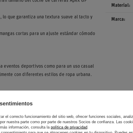
 gran tamaño del coche de carreras Apex GP
Material
lo que garantiza una textura suave al tacto y
Marca
 mangas cortas para un ajuste estándar cómodo
ara eventos deportivos como para un uso casual
mente con diferentes estilos de ropa urbana.
 de alta calidad. El logotipo frontal destaca
sentimientos
as que el gráfico trasero mantiene una
godón
proporciona una caída natural que
r el correcto funcionamiento del sitio web, ofrecer funciones sociales, analizar
 por nuestra parte como por parte de nuestros Socios de confianza. Las cooki
 más información, consulta la
política de privacidad
.
 consentimiento para que se almacenen cookies en tu dispositivo. Puedes es