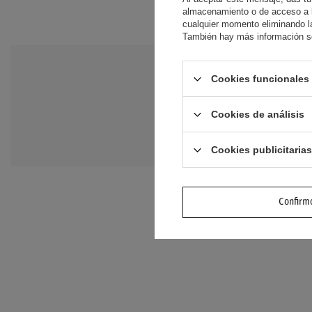
almacenamiento o de acceso a la
cualquier momento eliminando la
También hay más información so
Cookies funcionales 
NECESITO A
Haz tu pregunta y te
Cookies de análisis
preguntas y respuesta
Cookies publicitarias
Confirmo