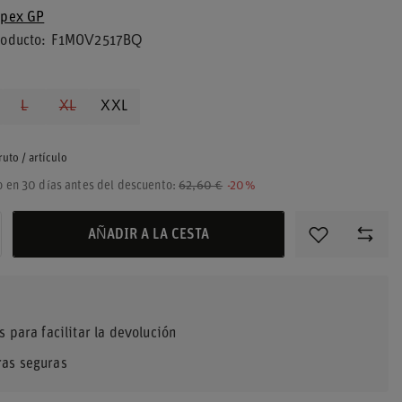
pex GP
roducto
F1MOV2517BQ
L
XL
XXL
ruto
/
artículo
o en 30 días antes del descuento:
62,60 €
-20%
AÑADIR A LA CESTA
s para facilitar la devolución
as seguras