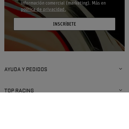
información comercial (marketing). Más en
política de privacidad.
INSCRÍBETE
AYUDA Y PEDIDOS
TOP RACING
COMPRAS