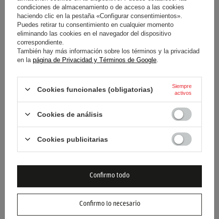
condiciones de almacenamiento o de acceso a las cookies
haciendo clic en la pestaña «Configurar consentimientos».
Condición
Nuevo
Puedes retirar tu consentimiento en cualquier momento
eliminando las cookies en el navegador del dispositivo
correspondiente.
Género
Masculino
También hay más información sobre los términos y la privacidad
en la
página de Privacidad y Términos de Google
.
Categoría
Camisetas
Siempre
Cookies funcionales (obligatorias)
Color
Blanco
activos
Cookies de análisis
Grupo de edad
Adultos
Material
Otro
Cookies publicitarias
Marca
Formula 1
Confirmo todo
Confirmo lo necesario