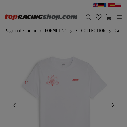
Página de inicio
FORMULA 1
F1 COLLECTION
Camis