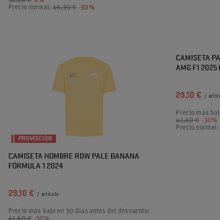
32,30 €
0%
Precio normal:
46,30 €
-30%
PROMOCIÓN
CAMISETA P
AMG F1 2025
29,10 €
/
artíc
Precio más baj
41,60 €
-30%
Precio normal
PROMOCIÓN
CAMISETA HOMBRE RDW PALE BANANA
FÓRMULA 1 2024
29,10 €
/
artículo
Precio más bajo en 30 días antes del descuento:
41,60 €
-30%