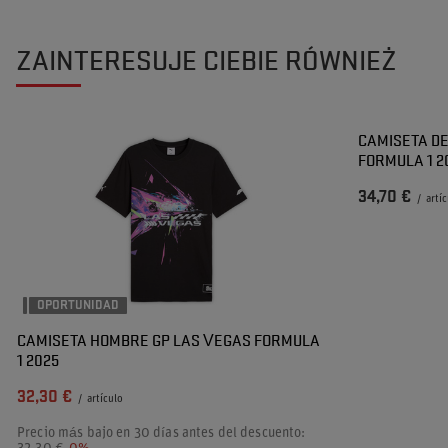
ZAINTERESUJE CIEBIE RÓWNIEŻ
CAMISETA DE
FORMULA 1 2
34,70 €
/
artí
OPORTUNIDAD
CAMISETA HOMBRE GP LAS VEGAS FORMULA
1 2025
32,30 €
/
artículo
Precio más bajo en 30 días antes del descuento: