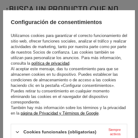
¿BUSCA UN PRODUCTO QUE NO
TENEMOS EN OFERTA?
Configuración de consentimientos
Utilizamos cookies para garantizar el correcto funcionamiento del
Si no ha encontrado el producto que busca y desea adquirirlo en nuestra
sitio web, ofrecer funciones sociales, analizar el tráfico y realizar
tienda, puede utilizar el formulario especial para enviarnos una descripción
actividades de marketing, tanto por nuestra parte como por parte
del artículo que busca. Para ello debe
conectado
.
de nuestros Socios de confianza. Las cookies también se
utilizan para personalizar los anuncios. Para más información,
consulta la
política de privacidad
.
Al aceptar este mensaje, das tu consentimiento para que se
almacenen cookies en tu dispositivo. Puedes establecer las
condiciones de almacenamiento o de acceso a las cookies
haciendo clic en la pestaña «Configurar consentimientos».
Puedes retirar tu consentimiento en cualquier momento
BOLETÍN
eliminando las cookies en el navegador del dispositivo
correspondiente.
¡Mantente al día y suscríbete a nuestro boletín
También hay más información sobre los términos y la privacidad
informativo!
en la
página de Privacidad y Términos de Google
.
Indique su nombre
Siempre
Cookies funcionales (obligatorias)
activos