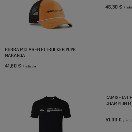
46,30 €
/
artí
GORRA MCLAREN F1 TRUCKER 2026
NARANJA
41,60 €
/
artículo
CAMISETA D
CHAMPION M
51,00 €
/
artí