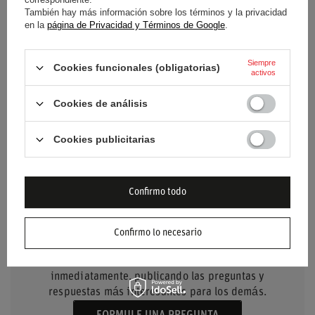
Grupo de edad
Adultos
También hay más información sobre los términos y la privacidad
en la
página de Privacidad y Términos de Google
.
Marca
McLaren F1 Team
Siempre
Cookies funcionales (obligatorias)
activos
Género
Unisex
Cookies de análisis
Material
Poliéster
Cookies publicitarias
Confirmo todo
NECESITO AYUDA? TIENE
Confirmo lo necesario
PREGUNTAS?
Haz tu pregunta y te responderemos
inmediatamente, publicando las preguntas y
respuestas más interesantes para los demás.