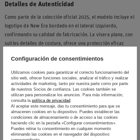
Detalles de Autenticidad
Como parte de la colección oficial 2025, el modelo incluye el
logotipo de New Era bordado en el lateral izquierdo,
confirmando su calidad de fabricación. La visera plana, con
sutiles detalles de costura, ofrece una protección eficaz
contra el sol manteniendo un perfil aerodinámico y actual.
Configuración de consentimientos
Utilizamos cookies para garantizar el correcto funcionamiento del
sitio web, ofrecer funciones sociales, analizar el tráfico y realizar
Entidad responsable de
New Era Cap
actividades de marketing, tanto por nuestra parte como por parte
este producto en la UE
Company
Seguir leyendo
de nuestros Socios de confianza. Las cookies también se
utilizan para personalizar los anuncios. Para más información,
consulta la
política de privacidad
.
Condición
Nuevo
Al aceptar este mensaje, das tu consentimiento para que se
almacenen cookies en tu dispositivo. Puedes establecer las
Categoría
Gorras de beisbol
condiciones de almacenamiento o de acceso a las cookies
haciendo clic en la pestaña «Configurar consentimientos».
Puedes retirar tu consentimiento en cualquier momento
Color
Negro
eliminando las cookies en el navegador del dispositivo
correspondiente.