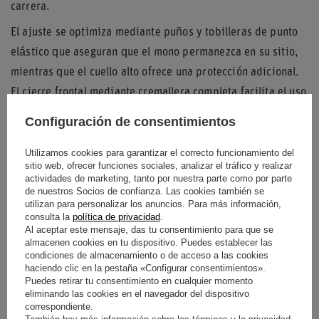
carrera.
El ajuste se optimiza mediante puños y tobilleras de punto
elástico que aseguran que el mono permanezca en su sitio,
mientras que el cuello alto ofrece una protección adicional.
El cierre frontal mediante cremallera completa facilita el uso
diario en el paddock.
Configuración de consentimientos
Diseño Visual y Funcionalidad
Utilizamos cookies para garantizar el correcto funcionamiento del
sitio web, ofrecer funciones sociales, analizar el tráfico y realizar
Presenta un acabado en color azul real con detalles en negro
actividades de marketing, tanto por nuestra parte como por parte
y blanco, logrando una estética deportiva y aerodinámica.
de nuestros Socios de confianza. Las cookies también se
utilizan para personalizar los anuncios. Para más información,
Las charreteras en los hombros están reforzadas para
consulta la
política de privacidad
.
Al aceptar este mensaje, das tu consentimiento para que se
facilitar la extracción del piloto en caso de emergencia,
almacenen cookies en tu dispositivo. Puedes establecer las
cumpliendo con los estándares de seguridad más exigentes
condiciones de almacenamiento o de acceso a las cookies
haciendo clic en la pestaña «Configurar consentimientos».
del automovilismo infantil.
Puedes retirar tu consentimiento en cualquier momento
eliminando las cookies en el navegador del dispositivo
correspondiente.