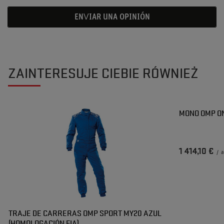
ENVIAR UNA OPINIÓN
ZAINTERESUJE CIEBIE RÓWNIEŻ
MONO OMP ON
1 414,10 €
/
a
TRAJE DE CARRERAS OMP SPORT MY20 AZUL
(HOMOLOGACIÓN FIA)